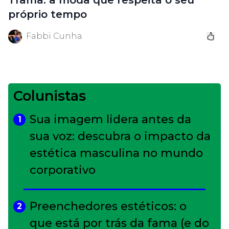
próprio tempo
Fabbi Cunha
Colunistas
Sua imagem lidera antes da
1
sua voz: descubra o impacto da
estética masculina no mundo
corporativo
Preenchedores estéticos: o
2
que está por trás da fama (e do