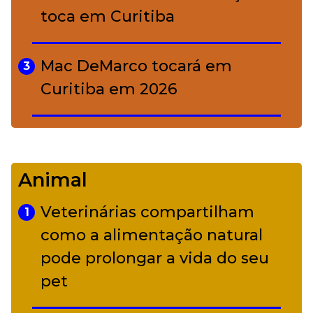
toca em Curitiba
Mac DeMarco tocará em
3
Curitiba em 2026
De Led Zeppelin a Caetano:
4
Camerata tem repertório
Animal
diverso a partir de R$ 17
Veterinárias compartilham
1
Adriana Calcanhotto retoma
como a alimentação natural
5
alter ego infantil para show em
pode prolongar a vida do seu
Curitiba
pet