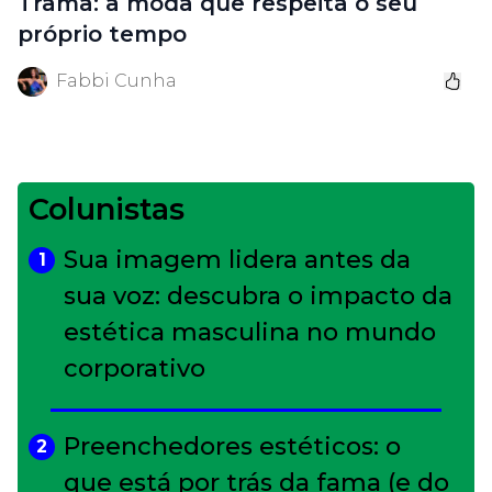
Trama: a moda que respeita o seu
próprio tempo
Fabbi Cunha
Colunistas
Sua imagem lidera antes da
1
sua voz: descubra o impacto da
estética masculina no mundo
corporativo
Preenchedores estéticos: o
2
que está por trás da fama (e do