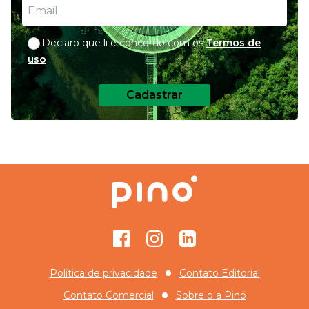
Declaro que li e concordo com os
Termos de
uso
Cadastrar
Facebook
Instagram
GitHub
Política de privacidade
Contato Editorial
Contato Comercial
Sobre o
a Pinó