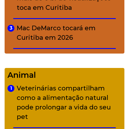
toca em Curitiba
Mac DeMarco tocará em
3
Curitiba em 2026
De Led Zeppelin a Caetano:
4
Camerata tem repertório
Animal
diverso a partir de R$ 17
Veterinárias compartilham
1
Adriana Calcanhotto retoma
como a alimentação natural
5
alter ego infantil para show em
pode prolongar a vida do seu
Curitiba
pet