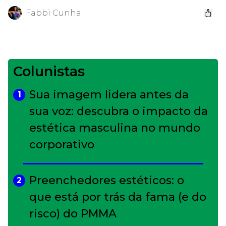
Fabbi Cunha
Colunistas
Sua imagem lidera antes da
1
sua voz: descubra o impacto da
estética masculina no mundo
corporativo
Preenchedores estéticos: o
2
que está por trás da fama (e do
risco) do PMMA