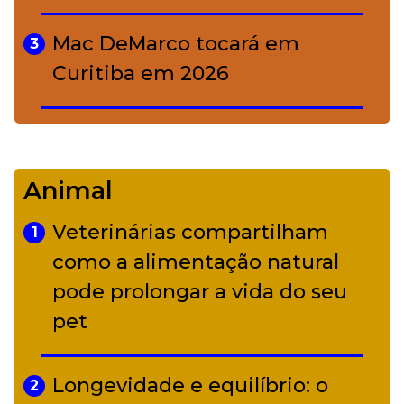
Mac DeMarco tocará em
3
Curitiba em 2026
De Led Zeppelin a Caetano:
4
Camerata tem repertório
Animal
diverso a partir de R$ 17
Veterinárias compartilham
1
Adriana Calcanhotto retoma
como a alimentação natural
5
alter ego infantil para show em
pode prolongar a vida do seu
Curitiba
pet
Longevidade e equilíbrio: o
2