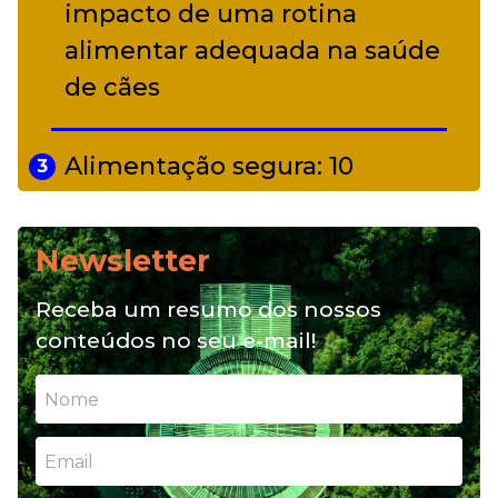
impacto de uma rotina
alimentar adequada na saúde
de cães
Alimentação segura: 10
3
alimentos proibidos para pets
Newsletter
Alimentação natural e mix
4
Receba um resumo dos nossos
feeding: conheça essas opções
conteúdos no seu e-mail!
para nutrição do seu pet