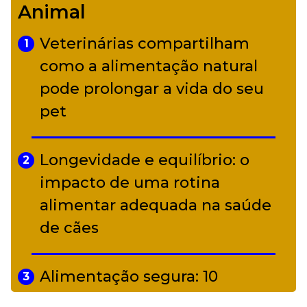
Animal
diverso a partir de R$ 17
Veterinárias compartilham
1
Adriana Calcanhotto retoma
como a alimentação natural
5
alter ego infantil para show em
pode prolongar a vida do seu
Curitiba
pet
Longevidade e equilíbrio: o
2
impacto de uma rotina
alimentar adequada na saúde
de cães
Alimentação segura: 10
3
alimentos proibidos para pets