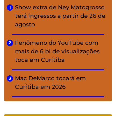
charme rústico que
Show extra de Ney Matogrosso
1
conquistou o luxo
terá ingressos a partir de 26 de
agosto
A ciência por trás da skincare: a
5
função de cada ativo
Fenômeno do YouTube com
2
mais de 6 bi de visualizações
toca em Curitiba
Mac DeMarco tocará em
3
Curitiba em 2026
De Led Zeppelin a Caetano:
4
Camerata tem repertório