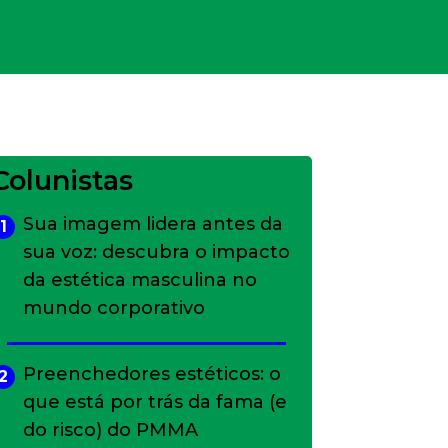
Colunistas
Sua imagem lidera antes da
1
sua voz: descubra o impacto
da estética masculina no
mundo corporativo
Preenchedores estéticos: o
2
que está por trás da fama (e
do risco) do PMMA