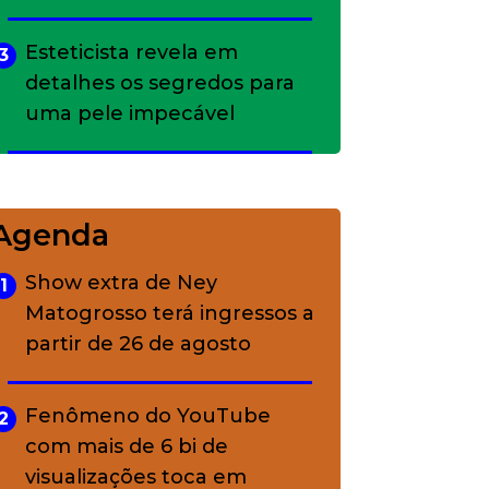
Esteticista revela em
3
detalhes os segredos para
uma pele impecável
Bolsas de palha e ráfia: o
4
charme rústico que
Agenda
conquistou o luxo
Show extra de Ney
1
Matogrosso terá ingressos a
A ciência por trás da
5
partir de 26 de agosto
skincare: a função de cada
ativo
Fenômeno do YouTube
2
com mais de 6 bi de
visualizações toca em