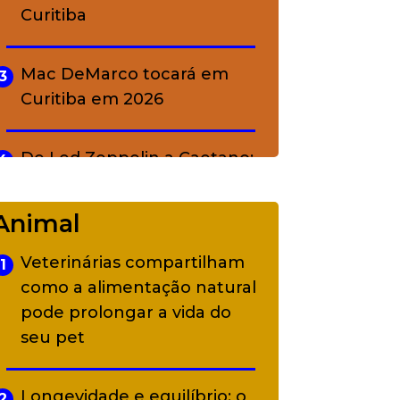
Curitiba
Mac DeMarco tocará em
3
Curitiba em 2026
De Led Zeppelin a Caetano:
4
Camerata tem repertório
diverso a partir de R$ 17
Animal
Veterinárias compartilham
1
Adriana Calcanhotto retoma
5
como a alimentação natural
alter ego infantil para show
pode prolongar a vida do
em Curitiba
seu pet
Longevidade e equilíbrio: o
2