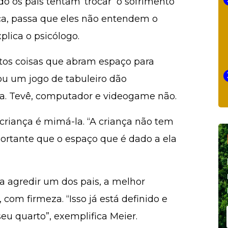
ando os pais tentam ‘trocar’ o sofrimento
ça, passa que eles não entendem o
lica o psicólogo.
tos coisas que abram espaço para
 ou um jogo de tabuleiro dão
a. Tevê, computador e videogame não.
criança é mimá-la. “A criança não tem
portante que o espaço que é dado a ela
ra agredir um dos pais, a melhor
om firmeza. “Isso já está definido e
u quarto”, exemplifica Meier.