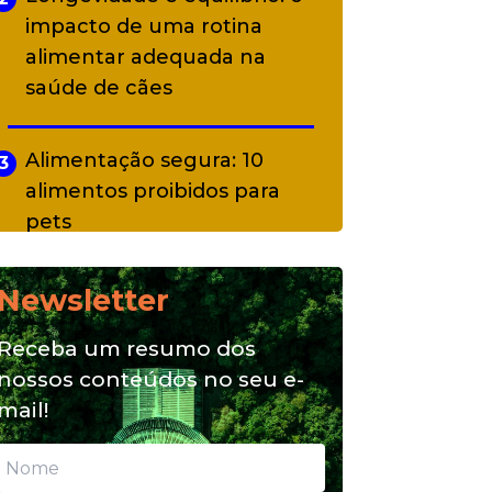
impacto de uma rotina
alimentar adequada na
saúde de cães
Alimentação segura: 10
3
alimentos proibidos para
pets
Newsletter
Alimentação natural e mix
4
feeding: conheça essas
Receba um resumo dos
opções para nutrição do seu
nossos conteúdos no seu e-
pet
mail!