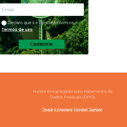
Declaro que li e concordo com os
Termos de uso
Cadastrar
Nosso Encarregado pelo tratamento de
Dados Pessoais (DPO):
José Livones Godoi Junior