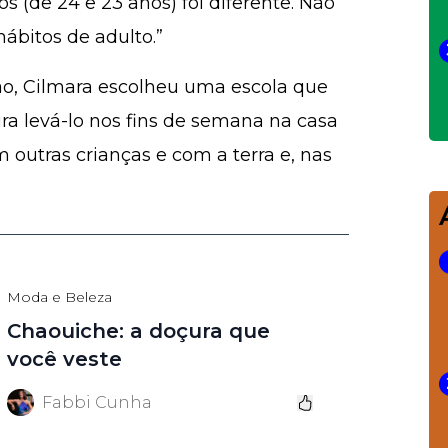
s (de 24 e 23 anos) foi diferente. Não
hábitos de adulto.”
o, Cilmara escolheu uma escola que
ra levá-lo nos fins de semana na casa
 outras crianças e com a terra e, nas
Moda e Beleza
Chaouiche: a doçura que
você veste
Fabbi Cunha