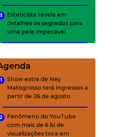
Esteticista revela em
3
detalhes os segredos para
uma pele impecável
Bolsas de palha e ráfia: o
4
charme rústico que
Agenda
conquistou o luxo
Show extra de Ney
1
Matogrosso terá ingressos a
A ciência por trás da
5
partir de 26 de agosto
skincare: a função de cada
ativo
Fenômeno do YouTube
2
com mais de 6 bi de
visualizações toca em