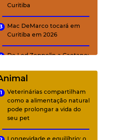
Curitiba
Mac DeMarco tocará em
3
Curitiba em 2026
De Led Zeppelin a Caetano:
4
Camerata tem repertório
diverso a partir de R$ 17
Animal
Veterinárias compartilham
1
Adriana Calcanhotto retoma
5
como a alimentação natural
alter ego infantil para show
pode prolongar a vida do
em Curitiba
seu pet
Longevidade e equilíbrio: o
2