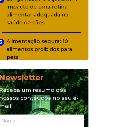
impacto de uma rotina
alimentar adequada na
saúde de cães
Alimentação segura: 10
3
alimentos proibidos para
pets
Newsletter
Alimentação natural e mix
4
feeding: conheça essas
Receba um resumo dos
opções para nutrição do seu
nossos conteúdos no seu e-
pet
mail!