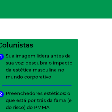
Colunistas
Sua imagem lidera antes da
1
sua voz: descubra o impacto
da estética masculina no
mundo corporativo
Preenchedores estéticos: o
2
que está por trás da fama (e
do risco) do PMMA