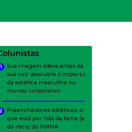
Colunistas
Sua imagem lidera antes da
1
sua voz: descubra o impacto
da estética masculina no
mundo corporativo
Preenchedores estéticos: o
2
que está por trás da fama (e
do risco) do PMMA