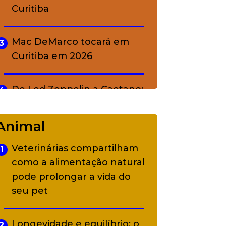
Curitiba
Mac DeMarco tocará em
3
Curitiba em 2026
De Led Zeppelin a Caetano:
4
Camerata tem repertório
diverso a partir de R$ 17
Animal
Veterinárias compartilham
1
Adriana Calcanhotto retoma
5
como a alimentação natural
alter ego infantil para show
pode prolongar a vida do
em Curitiba
seu pet
Longevidade e equilíbrio: o
2