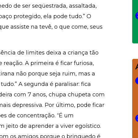
 medo de ser seqüestrada, assaltada,
paço protegido, ela pode tudo.” O
ue assiste na tevê, o que come, seus
ência de limites deixa a criança tão
 reação. A primeira é ficar furiosa,
 tirana não porque seja ruim, mas a
tudo.” A segunda é paralisar: fica
deira com 7 anos, chupa chupeta com
ais depressiva. Por último, pode ficar
ões de concentração. “É um
eito de aprender a viver egoístico.
com os amigos porque o brinquedo é