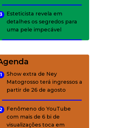
Esteticista revela em
3
detalhes os segredos para
uma pele impecável
Bolsas de palha e ráfia: o
4
charme rústico que
Agenda
conquistou o luxo
Show extra de Ney
1
Matogrosso terá ingressos a
A ciência por trás da
5
partir de 26 de agosto
skincare: a função de cada
ativo
Fenômeno do YouTube
2
com mais de 6 bi de
visualizações toca em