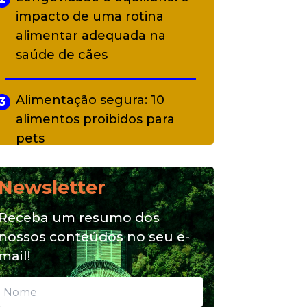
impacto de uma rotina
alimentar adequada na
saúde de cães
Alimentação segura: 10
3
alimentos proibidos para
pets
Newsletter
Alimentação natural e mix
4
feeding: conheça essas
Receba um resumo dos
opções para nutrição do seu
nossos conteúdos no seu e-
pet
mail!