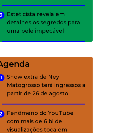
Esteticista revela em
3
detalhes os segredos para
uma pele impecável
Bolsas de palha e ráfia: o
4
charme rústico que
Agenda
conquistou o luxo
Show extra de Ney
1
Matogrosso terá ingressos a
A ciência por trás da
5
partir de 26 de agosto
skincare: a função de cada
ativo
Fenômeno do YouTube
2
com mais de 6 bi de
visualizações toca em