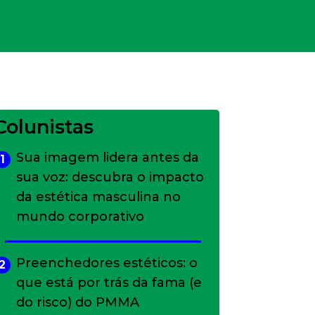
Colunistas
Sua imagem lidera antes da
1
sua voz: descubra o impacto
da estética masculina no
mundo corporativo
Preenchedores estéticos: o
2
que está por trás da fama (e
do risco) do PMMA