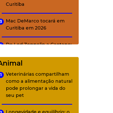
Curitiba
Mac DeMarco tocará em
3
Curitiba em 2026
De Led Zeppelin a Caetano:
4
Camerata tem repertório
diverso a partir de R$ 17
Animal
Veterinárias compartilham
1
Adriana Calcanhotto retoma
5
como a alimentação natural
alter ego infantil para show
pode prolongar a vida do
em Curitiba
seu pet
Longevidade e equilíbrio: o
2