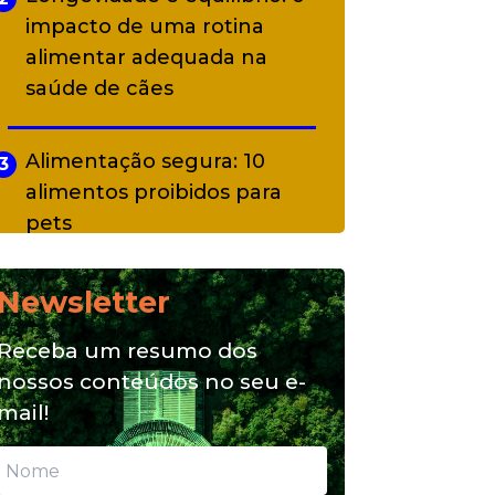
impacto de uma rotina
alimentar adequada na
saúde de cães
Alimentação segura: 10
3
alimentos proibidos para
pets
Newsletter
Alimentação natural e mix
4
feeding: conheça essas
Receba um resumo dos
opções para nutrição do seu
nossos conteúdos no seu e-
pet
mail!