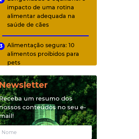
impacto de uma rotina
alimentar adequada na
saúde de cães
Alimentação segura: 10
3
alimentos proibidos para
pets
Newsletter
Alimentação natural e mix
4
feeding: conheça essas
Receba um resumo dos
opções para nutrição do seu
nossos conteúdos no seu e-
pet
mail!