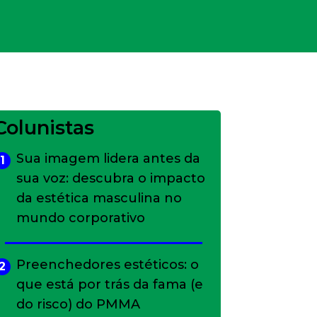
Colunistas
Sua imagem lidera antes da
1
sua voz: descubra o impacto
da estética masculina no
mundo corporativo
Preenchedores estéticos: o
2
que está por trás da fama (e
do risco) do PMMA