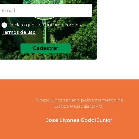
Declaro que li e concordo com os
Termos de uso
Cadastrar
Nosso Encarregado pelo tratamento de
Dados Pessoais (DPO):
José Livones Godoi Junior