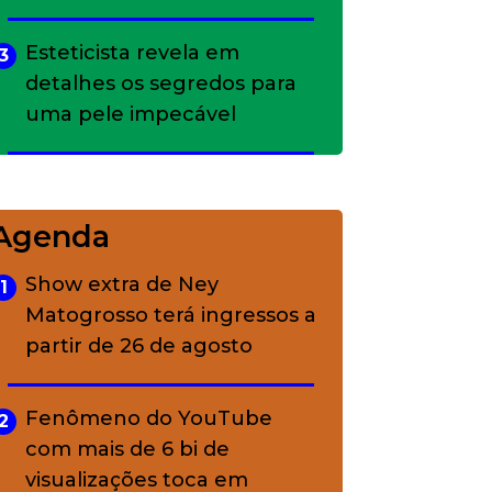
Esteticista revela em
3
detalhes os segredos para
uma pele impecável
Bolsas de palha e ráfia: o
4
charme rústico que
Agenda
conquistou o luxo
Show extra de Ney
1
Matogrosso terá ingressos a
A ciência por trás da
5
partir de 26 de agosto
skincare: a função de cada
ativo
Fenômeno do YouTube
2
com mais de 6 bi de
visualizações toca em