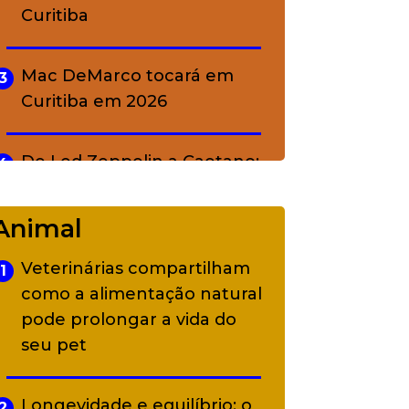
Curitiba
Mac DeMarco tocará em
3
Curitiba em 2026
De Led Zeppelin a Caetano:
4
Camerata tem repertório
diverso a partir de R$ 17
Animal
Veterinárias compartilham
1
Adriana Calcanhotto retoma
5
como a alimentação natural
alter ego infantil para show
pode prolongar a vida do
em Curitiba
seu pet
Longevidade e equilíbrio: o
2