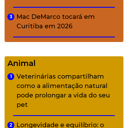
Mac DeMarco tocará em
3
Curitiba em 2026
De Led Zeppelin a Caetano:
4
Camerata tem repertório
Animal
diverso a partir de R$ 17
Veterinárias compartilham
1
Adriana Calcanhotto retoma
como a alimentação natural
5
alter ego infantil para show em
pode prolongar a vida do seu
Curitiba
pet
Longevidade e equilíbrio: o
2