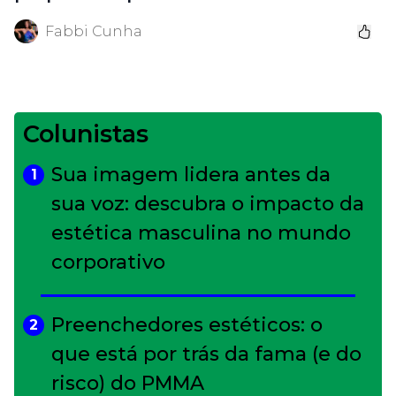
Fabbi Cunha
Colunistas
Sua imagem lidera antes da
1
sua voz: descubra o impacto da
estética masculina no mundo
corporativo
Preenchedores estéticos: o
2
que está por trás da fama (e do
risco) do PMMA