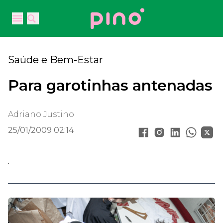
Your Company
Open main menu
Open main menu
Saúde e Bem-Estar
Para garotinhas antenadas
Adriano Justino
25/01/2009 02:14
.