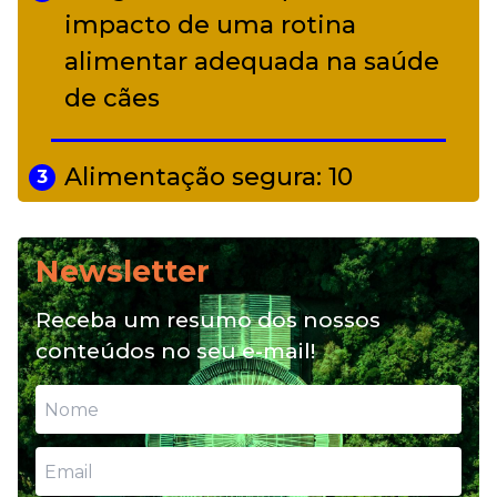
impacto de uma rotina
alimentar adequada na saúde
de cães
Alimentação segura: 10
3
alimentos proibidos para pets
Newsletter
Alimentação natural e mix
4
Receba um resumo dos nossos
feeding: conheça essas opções
conteúdos no seu e-mail!
para nutrição do seu pet