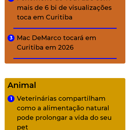
mais de 6 bi de visualizações
toca em Curitiba
Mac DeMarco tocará em
3
Curitiba em 2026
De Led Zeppelin a Caetano:
4
Camerata tem repertório
Animal
diverso a partir de R$ 17
Veterinárias compartilham
1
Adriana Calcanhotto retoma
como a alimentação natural
5
alter ego infantil para show em
pode prolongar a vida do seu
Curitiba
pet