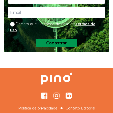
Declaro que li e concordo com os
Termos de
uso
Cadastrar
Facebook
Instagram
GitHub
Política de privacidade
Contato Editorial