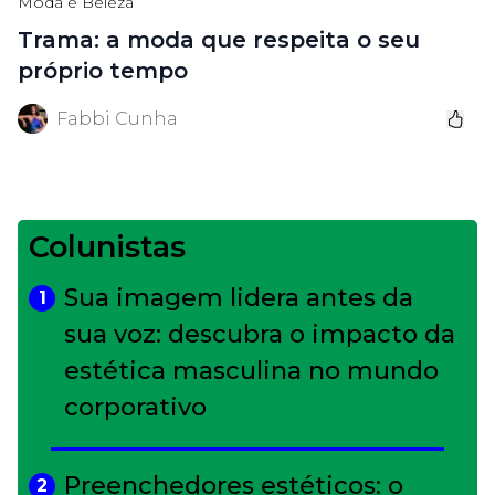
Moda e Beleza
Trama: a moda que respeita o seu
próprio tempo
Fabbi Cunha
Colunistas
Sua imagem lidera antes da
1
sua voz: descubra o impacto da
estética masculina no mundo
corporativo
Preenchedores estéticos: o
2