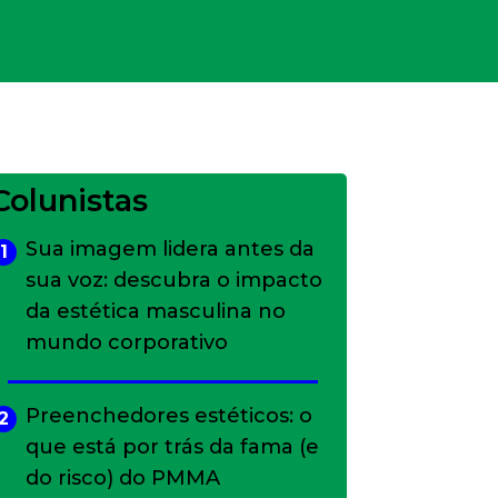
Colunistas
Sua imagem lidera antes da
1
sua voz: descubra o impacto
da estética masculina no
mundo corporativo
Preenchedores estéticos: o
2
que está por trás da fama (e
do risco) do PMMA