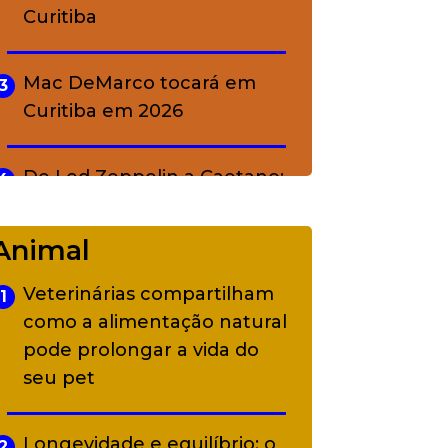
Curitiba
Mac DeMarco tocará em
3
Curitiba em 2026
De Led Zeppelin a Caetano:
4
Camerata tem repertório
diverso a partir de R$ 17
Animal
Veterinárias compartilham
1
Adriana Calcanhotto retoma
5
como a alimentação natural
alter ego infantil para show
pode prolongar a vida do
em Curitiba
seu pet
Longevidade e equilíbrio: o
2