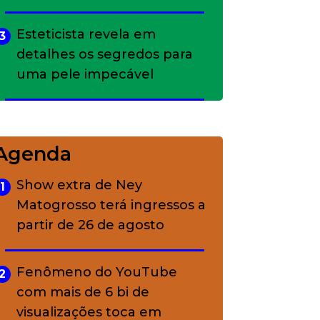
Esteticista revela em
3
detalhes os segredos para
uma pele impecável
Bolsas de palha e ráfia: o
4
charme rústico que
Agenda
conquistou o luxo
Show extra de Ney
1
Matogrosso terá ingressos a
A ciência por trás da
5
partir de 26 de agosto
skincare: a função de cada
ativo
Fenômeno do YouTube
2
com mais de 6 bi de
visualizações toca em