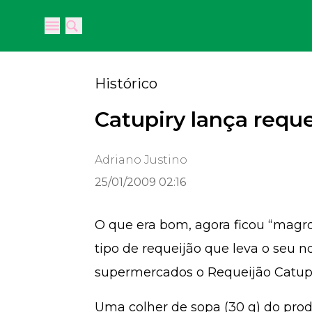
Open main menu
Open main menu
Histórico
Catupiry lança reque
Adriano Justino
25/01/2009 02:16
O que era bom, agora ficou “magro
tipo de requeijão que leva o seu n
supermercados o Requeijão Catupi
Uma colher de sopa (30 g) do prod