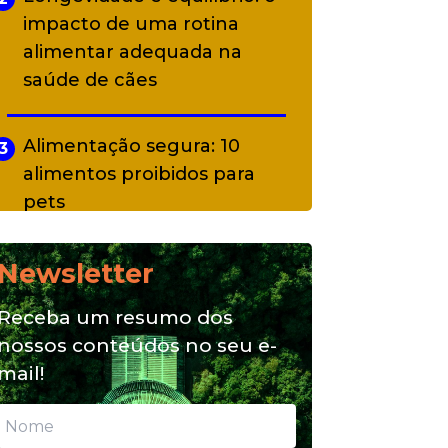
impacto de uma rotina
alimentar adequada na
saúde de cães
Alimentação segura: 10
3
alimentos proibidos para
pets
Newsletter
Alimentação natural e mix
4
feeding: conheça essas
Receba um resumo dos
opções para nutrição do seu
nossos conteúdos no seu e-
pet
mail!