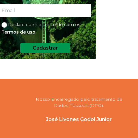
Declaro que li e concordo com os
Termos de uso
Cadastrar
Nosso Encarregado pelo tratamento de
Dados Pessoais (DPO):
José Livones Godoi Junior