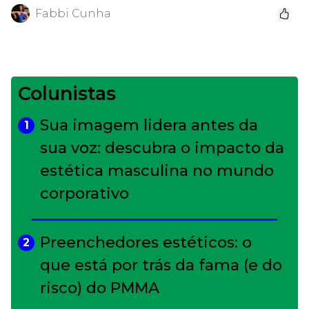
Fabbi Cunha
Colunistas
Sua imagem lidera antes da
1
sua voz: descubra o impacto da
estética masculina no mundo
corporativo
Preenchedores estéticos: o
2
que está por trás da fama (e do
risco) do PMMA