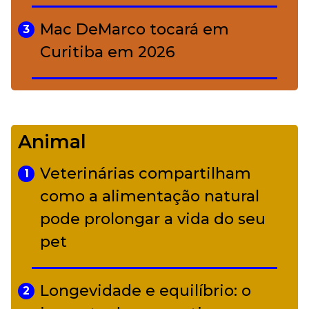
Mac DeMarco tocará em
3
Curitiba em 2026
De Led Zeppelin a Caetano:
4
Camerata tem repertório
Animal
diverso a partir de R$ 17
Veterinárias compartilham
1
Adriana Calcanhotto retoma
como a alimentação natural
5
alter ego infantil para show em
pode prolongar a vida do seu
Curitiba
pet
Longevidade e equilíbrio: o
2