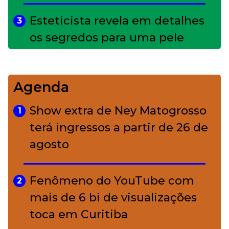
Esteticista revela em detalhes
3
os segredos para uma pele
impecável
Agenda
Bolsas de palha e ráfia: o
4
charme rústico que
Show extra de Ney Matogrosso
1
conquistou o luxo
terá ingressos a partir de 26 de
agosto
A ciência por trás da skincare: a
5
função de cada ativo
Fenômeno do YouTube com
2
mais de 6 bi de visualizações
toca em Curitiba