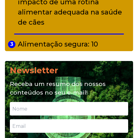
impacto de uma rotina
alimentar adequada na saúde
de cães
Alimentação segura: 10
3
alimentos proibidos para pets
Newsletter
Alimentação natural e mix
4
Receba um resumo dos nossos
feeding: conheça essas opções
conteúdos no seu e-mail!
para nutrição do seu pet