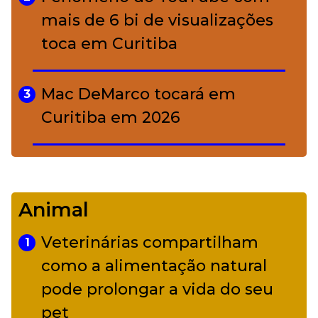
mais de 6 bi de visualizações
toca em Curitiba
Mac DeMarco tocará em
3
Curitiba em 2026
De Led Zeppelin a Caetano:
4
Camerata tem repertório
Animal
diverso a partir de R$ 17
Veterinárias compartilham
1
Adriana Calcanhotto retoma
como a alimentação natural
5
alter ego infantil para show em
pode prolongar a vida do seu
Curitiba
pet