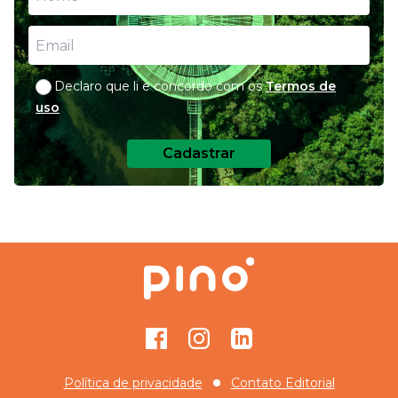
Declaro que li e concordo com os
Termos de
uso
Cadastrar
Facebook
Instagram
GitHub
Política de privacidade
Contato Editorial