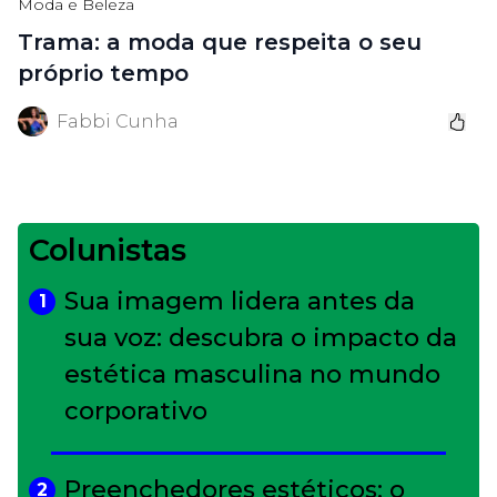
Moda e Beleza
Trama: a moda que respeita o seu
próprio tempo
Fabbi Cunha
Colunistas
Sua imagem lidera antes da
1
sua voz: descubra o impacto da
estética masculina no mundo
corporativo
Preenchedores estéticos: o
2