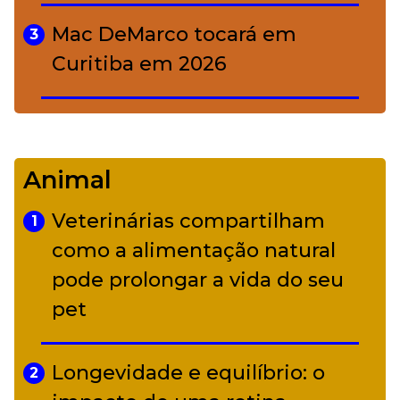
Mac DeMarco tocará em
3
Curitiba em 2026
De Led Zeppelin a Caetano:
4
Camerata tem repertório
Animal
diverso a partir de R$ 17
Veterinárias compartilham
1
Adriana Calcanhotto retoma
como a alimentação natural
5
alter ego infantil para show em
pode prolongar a vida do seu
Curitiba
pet
Longevidade e equilíbrio: o
2