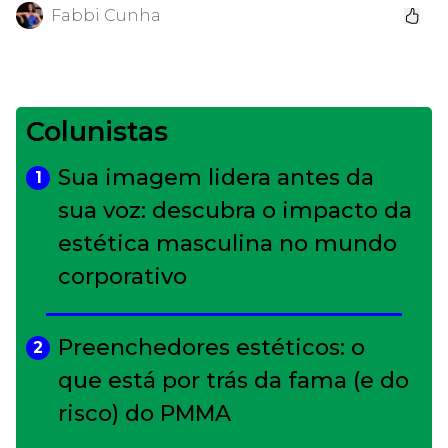
Fabbi Cunha
Colunistas
Sua imagem lidera antes da
1
sua voz: descubra o impacto da
estética masculina no mundo
corporativo
Preenchedores estéticos: o
2
que está por trás da fama (e do
risco) do PMMA