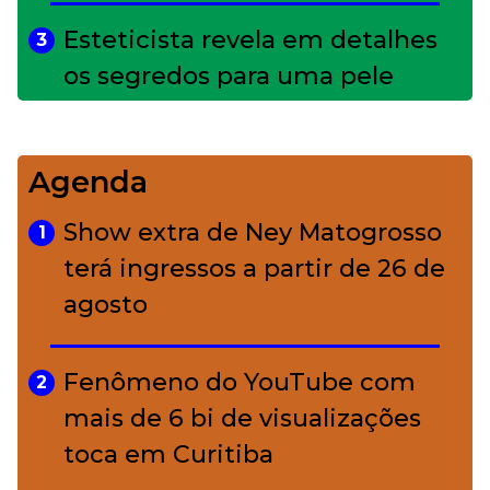
Esteticista revela em detalhes
3
os segredos para uma pele
impecável
Agenda
Bolsas de palha e ráfia: o
4
charme rústico que
Show extra de Ney Matogrosso
1
conquistou o luxo
terá ingressos a partir de 26 de
agosto
A ciência por trás da skincare: a
5
função de cada ativo
Fenômeno do YouTube com
2
mais de 6 bi de visualizações
toca em Curitiba