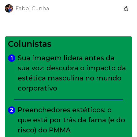
Fabbi Cunha
Colunistas
Sua imagem lidera antes da
1
sua voz: descubra o impacto da
estética masculina no mundo
corporativo
Preenchedores estéticos: o
2
que está por trás da fama (e do
risco) do PMMA