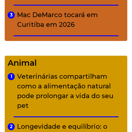
Mac DeMarco tocará em
3
Curitiba em 2026
De Led Zeppelin a Caetano:
4
Camerata tem repertório
Animal
diverso a partir de R$ 17
Veterinárias compartilham
1
Adriana Calcanhotto retoma
como a alimentação natural
5
alter ego infantil para show em
pode prolongar a vida do seu
Curitiba
pet
Longevidade e equilíbrio: o
2