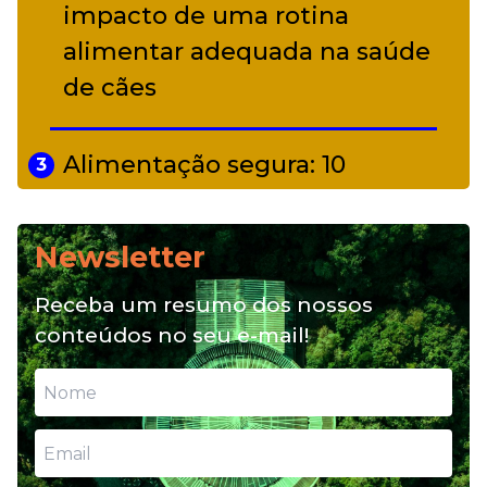
impacto de uma rotina
alimentar adequada na saúde
de cães
Alimentação segura: 10
3
alimentos proibidos para pets
Newsletter
Alimentação natural e mix
4
Receba um resumo dos nossos
feeding: conheça essas opções
conteúdos no seu e-mail!
para nutrição do seu pet