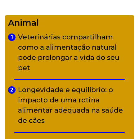
De Led Zeppelin a Caetano:
4
Camerata tem repertório
Animal
diverso a partir de R$ 17
Veterinárias compartilham
1
Adriana Calcanhotto retoma
como a alimentação natural
5
alter ego infantil para show em
pode prolongar a vida do seu
Curitiba
pet
Longevidade e equilíbrio: o
2
impacto de uma rotina
alimentar adequada na saúde
de cães