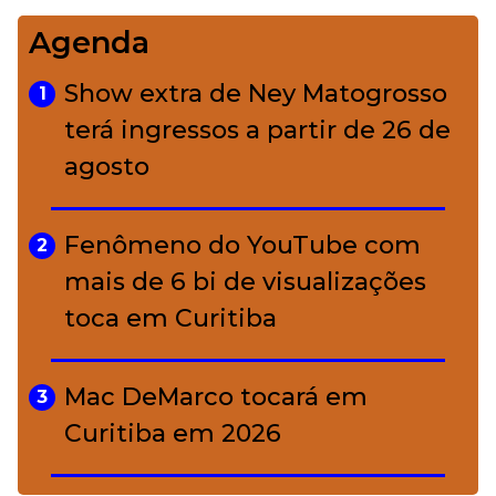
Agenda
Bolsas de palha e ráfia: o
4
charme rústico que
Show extra de Ney Matogrosso
1
conquistou o luxo
terá ingressos a partir de 26 de
agosto
A ciência por trás da skincare: a
5
função de cada ativo
Fenômeno do YouTube com
2
mais de 6 bi de visualizações
toca em Curitiba
Mac DeMarco tocará em
3
Curitiba em 2026