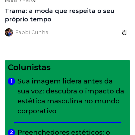
Moda e Beleza
Trama: a moda que respeita o seu
próprio tempo
Fabbi Cunha
Colunistas
Sua imagem lidera antes da
1
sua voz: descubra o impacto da
estética masculina no mundo
corporativo
Preenchedores estéticos: o
2