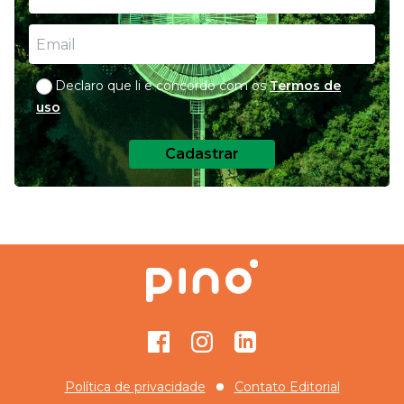
Declaro que li e concordo com os
Termos de
uso
Cadastrar
Facebook
Instagram
GitHub
Política de privacidade
Contato Editorial