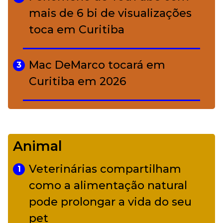
mais de 6 bi de visualizações
toca em Curitiba
Mac DeMarco tocará em
3
Curitiba em 2026
De Led Zeppelin a Caetano:
4
Camerata tem repertório
Animal
diverso a partir de R$ 17
Veterinárias compartilham
1
Adriana Calcanhotto retoma
como a alimentação natural
5
alter ego infantil para show em
pode prolongar a vida do seu
Curitiba
pet