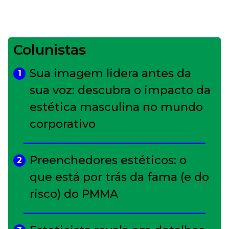
Colunistas
Sua imagem lidera antes da
1
sua voz: descubra o impacto da
estética masculina no mundo
corporativo
Preenchedores estéticos: o
2
que está por trás da fama (e do
risco) do PMMA