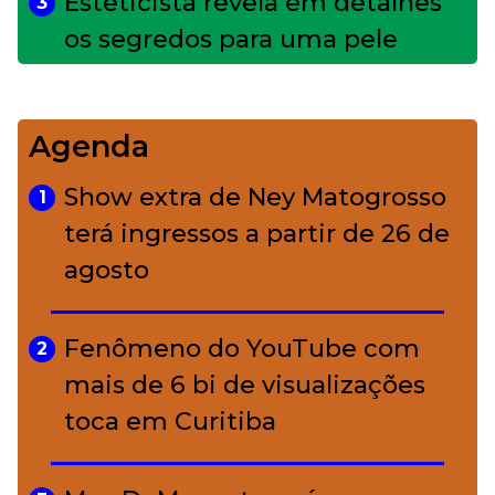
Esteticista revela em detalhes
3
os segredos para uma pele
impecável
Agenda
Bolsas de palha e ráfia: o
4
charme rústico que
Show extra de Ney Matogrosso
1
conquistou o luxo
terá ingressos a partir de 26 de
agosto
A ciência por trás da skincare: a
5
função de cada ativo
Fenômeno do YouTube com
2
mais de 6 bi de visualizações
toca em Curitiba