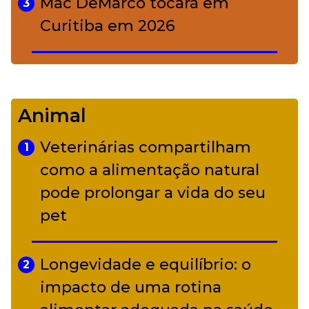
Mac DeMarco tocará em
3
Curitiba em 2026
De Led Zeppelin a Caetano:
4
Camerata tem repertório
Animal
diverso a partir de R$ 17
Veterinárias compartilham
1
Adriana Calcanhotto retoma
como a alimentação natural
5
alter ego infantil para show em
pode prolongar a vida do seu
Curitiba
pet
Longevidade e equilíbrio: o
2
impacto de uma rotina