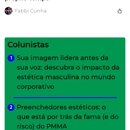
Fabbi Cunha
Colunistas
Sua imagem lidera antes da
1
sua voz: descubra o impacto da
estética masculina no mundo
corporativo
Preenchedores estéticos: o
2
que está por trás da fama (e do
risco) do PMMA