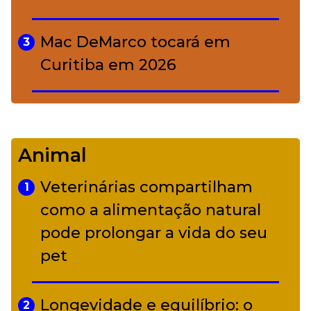
Mac DeMarco tocará em
3
Curitiba em 2026
De Led Zeppelin a Caetano:
4
Camerata tem repertório
Animal
diverso a partir de R$ 17
Veterinárias compartilham
1
Adriana Calcanhotto retoma
como a alimentação natural
5
alter ego infantil para show em
pode prolongar a vida do seu
Curitiba
pet
Longevidade e equilíbrio: o
2