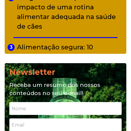
impacto de uma rotina
alimentar adequada na saúde
de cães
Alimentação segura: 10
3
alimentos proibidos para pets
Newsletter
Alimentação natural e mix
4
Receba um resumo dos nossos
feeding: conheça essas opções
conteúdos no seu e-mail!
para nutrição do seu pet