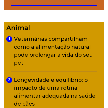
De Led Zeppelin a Caetano:
4
Camerata tem repertório
Animal
diverso a partir de R$ 17
Veterinárias compartilham
1
Adriana Calcanhotto retoma
como a alimentação natural
5
alter ego infantil para show em
pode prolongar a vida do seu
Curitiba
pet
Longevidade e equilíbrio: o
2
impacto de uma rotina
alimentar adequada na saúde
de cães