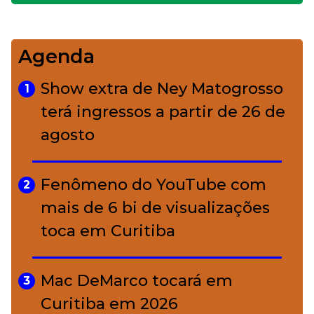
impecável
Agenda
Bolsas de palha e ráfia: o
4
charme rústico que
Show extra de Ney Matogrosso
1
conquistou o luxo
terá ingressos a partir de 26 de
agosto
A ciência por trás da skincare: a
5
função de cada ativo
Fenômeno do YouTube com
2
mais de 6 bi de visualizações
toca em Curitiba
Mac DeMarco tocará em
3
Curitiba em 2026