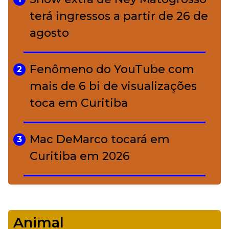
conquistou o luxo
terá ingressos a partir de 26 de
agosto
A ciência por trás da skincare: a
5
função de cada ativo
Fenômeno do YouTube com
2
mais de 6 bi de visualizações
toca em Curitiba
Mac DeMarco tocará em
3
Curitiba em 2026
De Led Zeppelin a Caetano:
4
Camerata tem repertório
Animal
diverso a partir de R$ 17