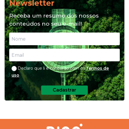
Newsletter
Alimentação natural e mix
4
Receba um resumo dos nossos
feeding: conheça essas opções
conteúdos no seu e-mail!
para nutrição do seu pet
Declaro que li e concordo com os
Termos de
uso
Cadastrar