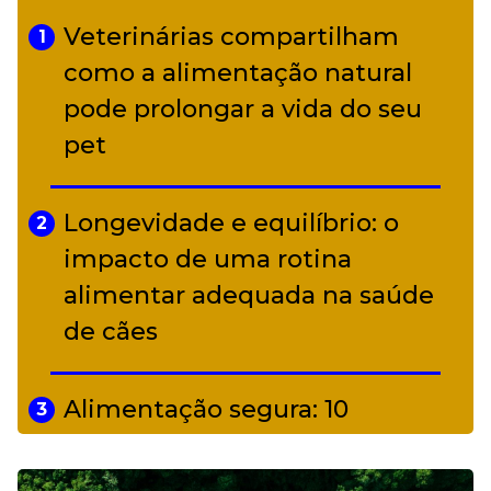
Veterinárias compartilham
1
Adriana Calcanhotto retoma
como a alimentação natural
5
alter ego infantil para show em
pode prolongar a vida do seu
Curitiba
pet
Longevidade e equilíbrio: o
2
impacto de uma rotina
alimentar adequada na saúde
de cães
Alimentação segura: 10
3
alimentos proibidos para pets