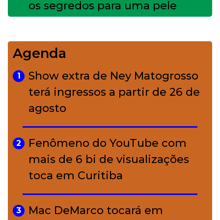
os segredos para uma pele
impecável
Agenda
Bolsas de palha e ráfia: o
4
charme rústico que
Show extra de Ney Matogrosso
1
conquistou o luxo
terá ingressos a partir de 26 de
agosto
A ciência por trás da skincare: a
5
função de cada ativo
Fenômeno do YouTube com
2
mais de 6 bi de visualizações
toca em Curitiba
Mac DeMarco tocará em
3