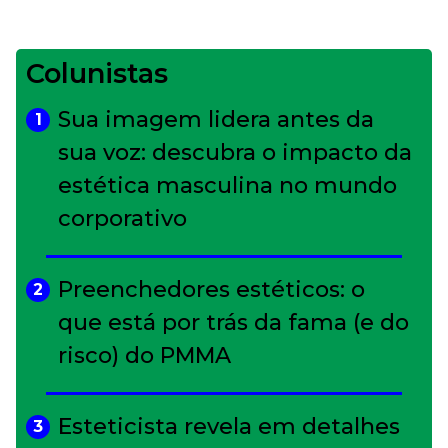
Colunistas
Sua imagem lidera antes da
1
sua voz: descubra o impacto da
estética masculina no mundo
corporativo
Preenchedores estéticos: o
2
que está por trás da fama (e do
risco) do PMMA
Esteticista revela em detalhes
3