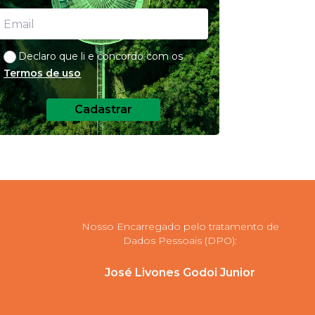
Declaro que li e concordo com os
Termos de uso
Cadastrar
Nosso Encarregado pelo tratamento de
Dados Pessoais (DPO):
José Livones Godoi Junior