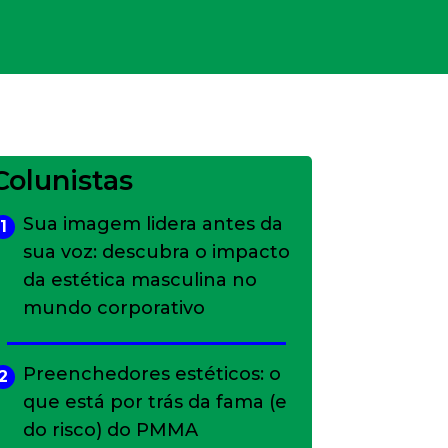
Colunistas
Sua imagem lidera antes da
1
sua voz: descubra o impacto
da estética masculina no
mundo corporativo
Preenchedores estéticos: o
2
que está por trás da fama (e
do risco) do PMMA