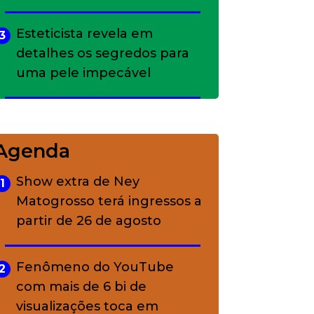
Esteticista revela em
3
detalhes os segredos para
uma pele impecável
Bolsas de palha e ráfia: o
4
charme rústico que
Agenda
conquistou o luxo
Show extra de Ney
1
Matogrosso terá ingressos a
A ciência por trás da
5
partir de 26 de agosto
skincare: a função de cada
ativo
Fenômeno do YouTube
2
com mais de 6 bi de
visualizações toca em