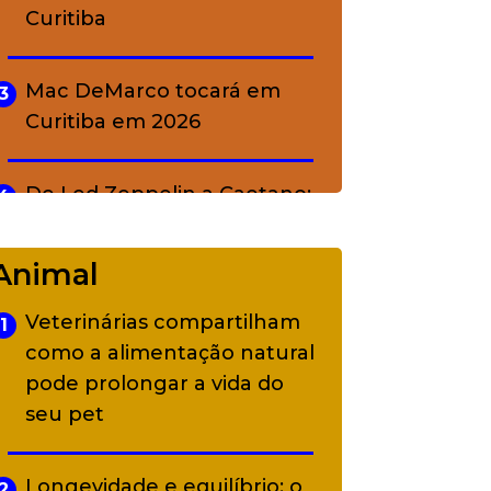
Curitiba
Mac DeMarco tocará em
3
Curitiba em 2026
De Led Zeppelin a Caetano:
4
Camerata tem repertório
diverso a partir de R$ 17
Animal
Veterinárias compartilham
1
Adriana Calcanhotto retoma
5
como a alimentação natural
alter ego infantil para show
pode prolongar a vida do
em Curitiba
seu pet
Longevidade e equilíbrio: o
2