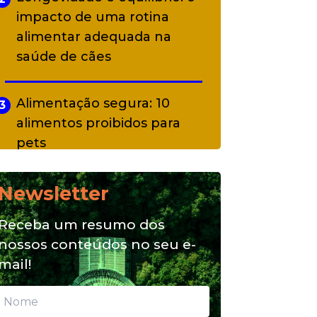
impacto de uma rotina
alimentar adequada na
saúde de cães
Alimentação segura: 10
3
alimentos proibidos para
pets
Newsletter
Alimentação natural e mix
4
feeding: conheça essas
Receba um resumo dos
opções para nutrição do seu
nossos conteúdos no seu e-
pet
mail!