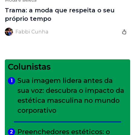
Moda e Beleza
Trama: a moda que respeita o seu
próprio tempo
Fabbi Cunha
Colunistas
Sua imagem lidera antes da
1
sua voz: descubra o impacto da
estética masculina no mundo
corporativo
Preenchedores estéticos: o
2