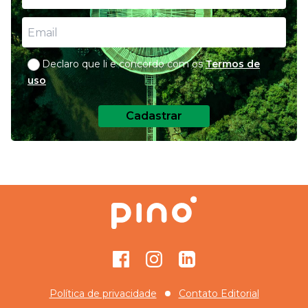
Declaro que li e concordo com os
Termos de
uso
Cadastrar
Facebook
Instagram
GitHub
Política de privacidade
Contato Editorial