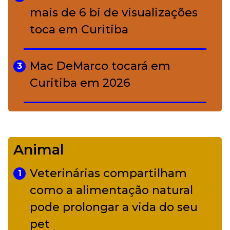
mais de 6 bi de visualizações
toca em Curitiba
Mac DeMarco tocará em
3
Curitiba em 2026
De Led Zeppelin a Caetano:
4
Camerata tem repertório
Animal
diverso a partir de R$ 17
Veterinárias compartilham
1
Adriana Calcanhotto retoma
como a alimentação natural
5
alter ego infantil para show em
pode prolongar a vida do seu
Curitiba
pet