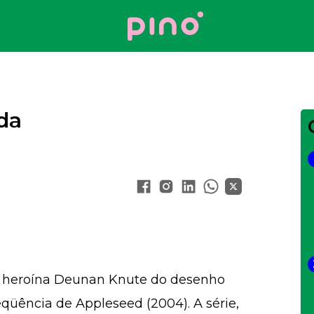
Your Company
da
a heroína Deunan Knute do desenho
qüência de Appleseed (2004). A série,