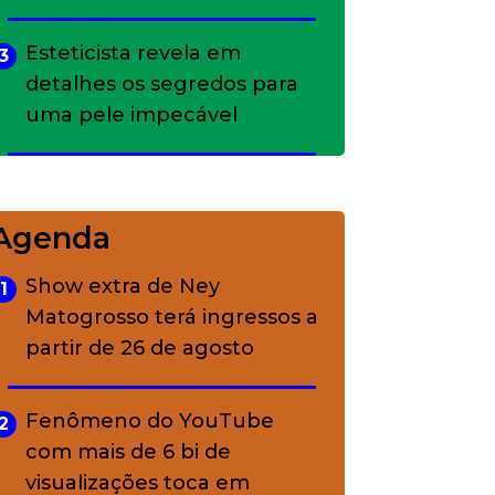
Esteticista revela em
3
detalhes os segredos para
uma pele impecável
Bolsas de palha e ráfia: o
4
charme rústico que
Agenda
conquistou o luxo
Show extra de Ney
1
Matogrosso terá ingressos a
A ciência por trás da
5
partir de 26 de agosto
skincare: a função de cada
ativo
Fenômeno do YouTube
2
com mais de 6 bi de
visualizações toca em