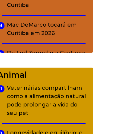
Curitiba
Mac DeMarco tocará em
3
Curitiba em 2026
De Led Zeppelin a Caetano:
4
Camerata tem repertório
diverso a partir de R$ 17
Animal
Veterinárias compartilham
1
Adriana Calcanhotto retoma
5
como a alimentação natural
alter ego infantil para show
pode prolongar a vida do
em Curitiba
seu pet
Longevidade e equilíbrio: o
2