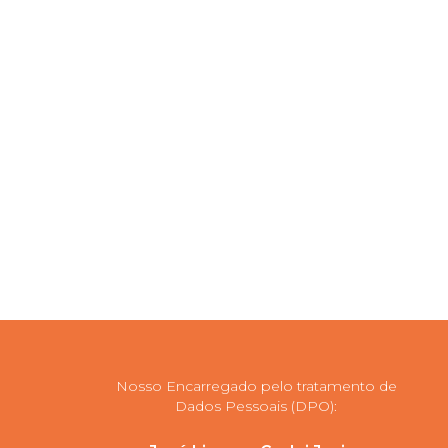
Nosso Encarregado pelo tratamento de
Dados Pessoais (DPO):