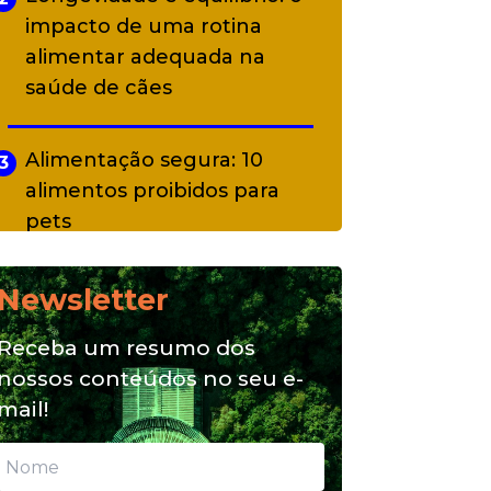
impacto de uma rotina
alimentar adequada na
saúde de cães
Alimentação segura: 10
3
alimentos proibidos para
pets
Newsletter
Alimentação natural e mix
4
feeding: conheça essas
Receba um resumo dos
opções para nutrição do seu
nossos conteúdos no seu e-
pet
mail!