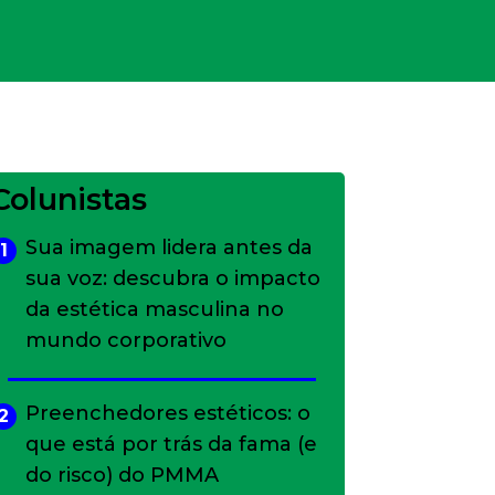
Colunistas
Sua imagem lidera antes da
1
sua voz: descubra o impacto
da estética masculina no
mundo corporativo
Preenchedores estéticos: o
2
que está por trás da fama (e
do risco) do PMMA