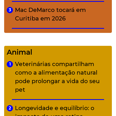
Mac DeMarco tocará em
3
Curitiba em 2026
De Led Zeppelin a Caetano:
4
Camerata tem repertório
Animal
diverso a partir de R$ 17
Veterinárias compartilham
1
Adriana Calcanhotto retoma
como a alimentação natural
5
alter ego infantil para show em
pode prolongar a vida do seu
Curitiba
pet
Longevidade e equilíbrio: o
2