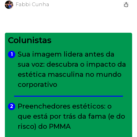
Fabbi Cunha
Colunistas
Sua imagem lidera antes da
1
sua voz: descubra o impacto da
estética masculina no mundo
corporativo
Preenchedores estéticos: o
2
que está por trás da fama (e do
risco) do PMMA