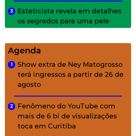
Esteticista revela em detalhes
3
os segredos para uma pele
impecável
Agenda
Bolsas de palha e ráfia: o
4
charme rústico que
Show extra de Ney Matogrosso
1
conquistou o luxo
terá ingressos a partir de 26 de
agosto
A ciência por trás da skincare: a
5
função de cada ativo
Fenômeno do YouTube com
2
mais de 6 bi de visualizações
toca em Curitiba