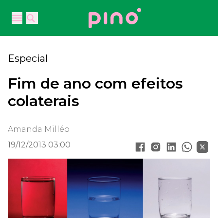
Your Company
Open main menu
Open main menu
Especial
Fim de ano com efeitos
colaterais
Amanda Milléo
19/12/2013 03:00