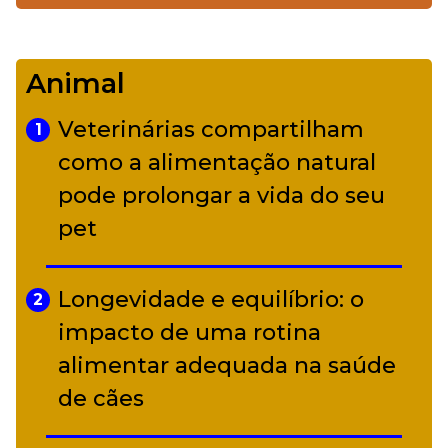
De Led Zeppelin a Caetano:
4
Camerata tem repertório
Animal
diverso a partir de R$ 17
Veterinárias compartilham
1
Adriana Calcanhotto retoma
como a alimentação natural
5
alter ego infantil para show em
pode prolongar a vida do seu
Curitiba
pet
Longevidade e equilíbrio: o
2
impacto de uma rotina
alimentar adequada na saúde
de cães