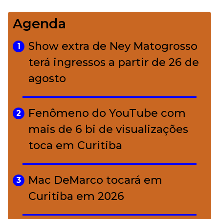
Agenda
Bolsas de palha e ráfia: o
4
charme rústico que
Show extra de Ney Matogrosso
1
conquistou o luxo
terá ingressos a partir de 26 de
agosto
A ciência por trás da skincare: a
5
função de cada ativo
Fenômeno do YouTube com
2
mais de 6 bi de visualizações
toca em Curitiba
Mac DeMarco tocará em
3
Curitiba em 2026