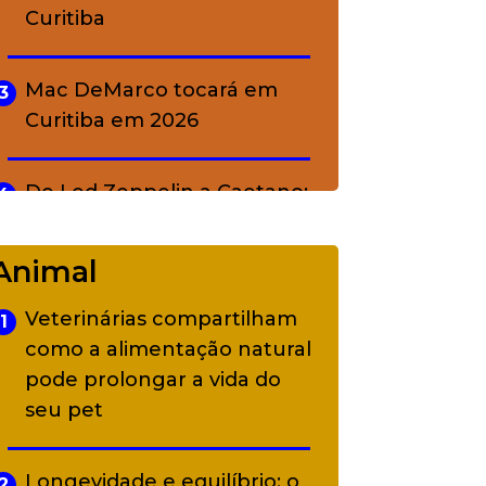
Curitiba
Mac DeMarco tocará em
3
Curitiba em 2026
De Led Zeppelin a Caetano:
4
Camerata tem repertório
diverso a partir de R$ 17
Animal
Veterinárias compartilham
1
Adriana Calcanhotto retoma
5
como a alimentação natural
alter ego infantil para show
pode prolongar a vida do
em Curitiba
seu pet
Longevidade e equilíbrio: o
2