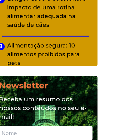
impacto de uma rotina
alimentar adequada na
saúde de cães
Alimentação segura: 10
3
alimentos proibidos para
pets
Newsletter
Alimentação natural e mix
4
feeding: conheça essas
Receba um resumo dos
opções para nutrição do seu
nossos conteúdos no seu e-
pet
mail!