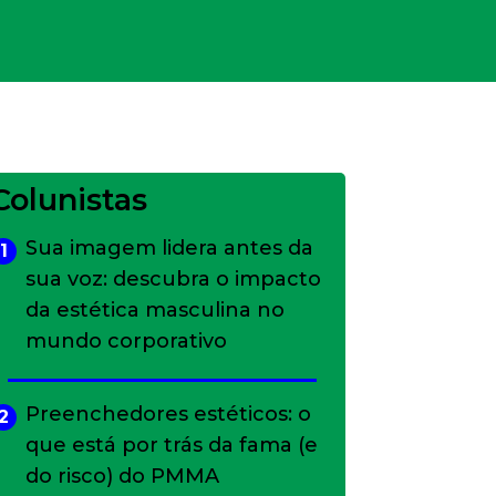
Colunistas
Sua imagem lidera antes da
1
sua voz: descubra o impacto
da estética masculina no
mundo corporativo
Preenchedores estéticos: o
2
que está por trás da fama (e
do risco) do PMMA