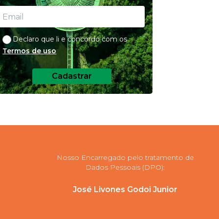
Declaro que li e concordo com os
Termos de uso
Cadastrar
Nosso Encarregado pelo tratamento de
Dados Pessoais (DPO):
José Livones Godoi Junior