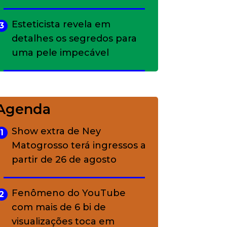
Esteticista revela em
3
detalhes os segredos para
uma pele impecável
Bolsas de palha e ráfia: o
4
charme rústico que
Agenda
conquistou o luxo
Show extra de Ney
1
Matogrosso terá ingressos a
A ciência por trás da
5
partir de 26 de agosto
skincare: a função de cada
ativo
Fenômeno do YouTube
2
com mais de 6 bi de
visualizações toca em