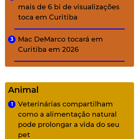
mais de 6 bi de visualizações
toca em Curitiba
Mac DeMarco tocará em
3
Curitiba em 2026
De Led Zeppelin a Caetano:
4
Camerata tem repertório
Animal
diverso a partir de R$ 17
Veterinárias compartilham
1
Adriana Calcanhotto retoma
como a alimentação natural
5
alter ego infantil para show em
pode prolongar a vida do seu
Curitiba
pet