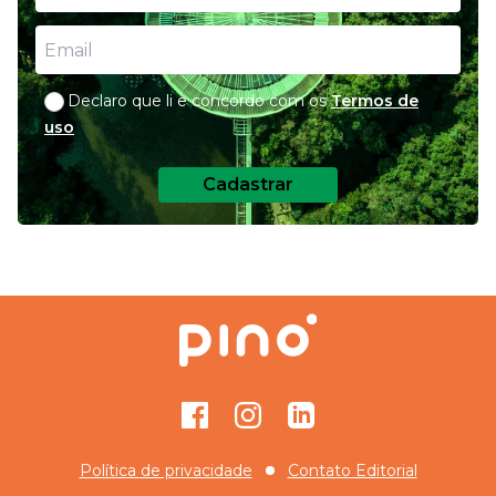
Declaro que li e concordo com os
Termos de
uso
Cadastrar
Facebook
Instagram
GitHub
Política de privacidade
Contato Editorial