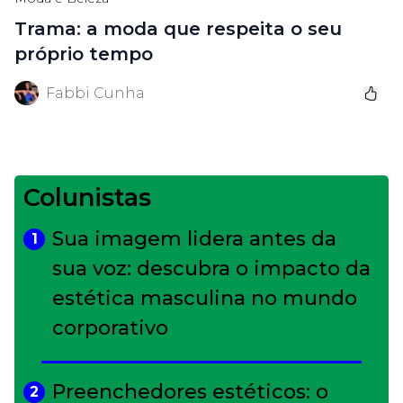
Trama: a moda que respeita o seu
próprio tempo
Fabbi Cunha
Colunistas
Sua imagem lidera antes da
1
sua voz: descubra o impacto da
estética masculina no mundo
corporativo
Preenchedores estéticos: o
2