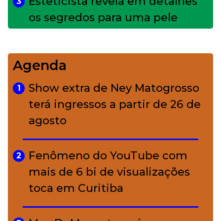
Esteticista revela em detalhes
3
os segredos para uma pele
impecável
Agenda
Bolsas de palha e ráfia: o
4
charme rústico que
Show extra de Ney Matogrosso
1
conquistou o luxo
terá ingressos a partir de 26 de
agosto
A ciência por trás da skincare: a
5
função de cada ativo
Fenômeno do YouTube com
2
mais de 6 bi de visualizações
toca em Curitiba