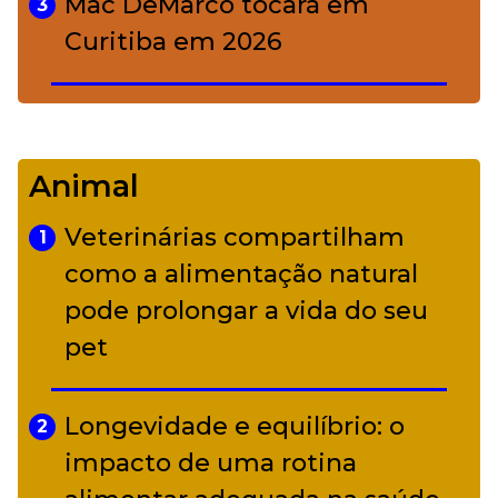
Mac DeMarco tocará em
3
Curitiba em 2026
De Led Zeppelin a Caetano:
4
Camerata tem repertório
Animal
diverso a partir de R$ 17
Veterinárias compartilham
1
Adriana Calcanhotto retoma
como a alimentação natural
5
alter ego infantil para show em
pode prolongar a vida do seu
Curitiba
pet
Longevidade e equilíbrio: o
2
impacto de uma rotina