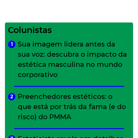
Colunistas
Sua imagem lidera antes da
1
sua voz: descubra o impacto da
estética masculina no mundo
corporativo
Preenchedores estéticos: o
2
que está por trás da fama (e do
risco) do PMMA