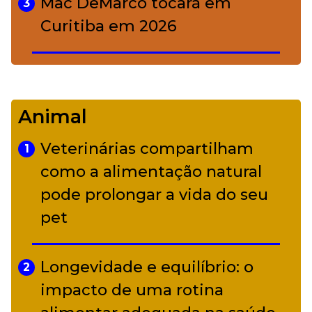
Mac DeMarco tocará em
3
Curitiba em 2026
De Led Zeppelin a Caetano:
4
Camerata tem repertório
Animal
diverso a partir de R$ 17
Veterinárias compartilham
1
Adriana Calcanhotto retoma
como a alimentação natural
5
alter ego infantil para show em
pode prolongar a vida do seu
Curitiba
pet
Longevidade e equilíbrio: o
2
impacto de uma rotina