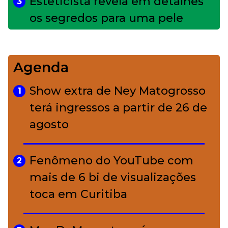
Esteticista revela em detalhes
3
os segredos para uma pele
impecável
Agenda
Bolsas de palha e ráfia: o
4
charme rústico que
Show extra de Ney Matogrosso
1
conquistou o luxo
terá ingressos a partir de 26 de
agosto
A ciência por trás da skincare: a
5
função de cada ativo
Fenômeno do YouTube com
2
mais de 6 bi de visualizações
toca em Curitiba