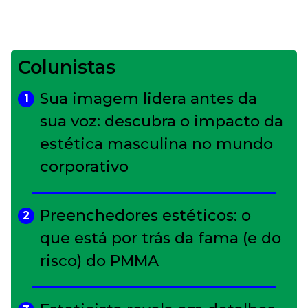
Colunistas
Sua imagem lidera antes da
1
sua voz: descubra o impacto da
estética masculina no mundo
corporativo
Preenchedores estéticos: o
2
que está por trás da fama (e do
risco) do PMMA