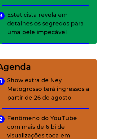
Esteticista revela em
3
detalhes os segredos para
uma pele impecável
Bolsas de palha e ráfia: o
4
charme rústico que
Agenda
conquistou o luxo
Show extra de Ney
1
Matogrosso terá ingressos a
A ciência por trás da
5
partir de 26 de agosto
skincare: a função de cada
ativo
Fenômeno do YouTube
2
com mais de 6 bi de
visualizações toca em