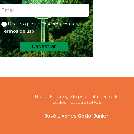
Declaro que li e concordo com os
Termos de uso
Cadastrar
Nosso Encarregado pelo tratamento de
Dados Pessoais (DPO):
José Livones Godoi Junior