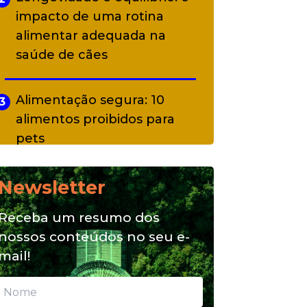
impacto de uma rotina
alimentar adequada na
saúde de cães
Alimentação segura: 10
3
alimentos proibidos para
pets
Newsletter
Alimentação natural e mix
4
feeding: conheça essas
Receba um resumo dos
opções para nutrição do seu
nossos conteúdos no seu e-
pet
mail!