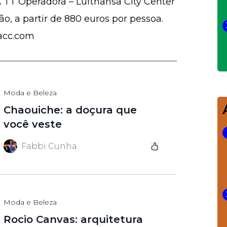
A TT Operadora – Lufthansa City Center
o, a partir de 880 euros por pessoa.
acc.com
Moda e Beleza
Chaouiche: a doçura que
você veste
Fabbi Cunha
Moda e Beleza
Rocio Canvas: arquitetura