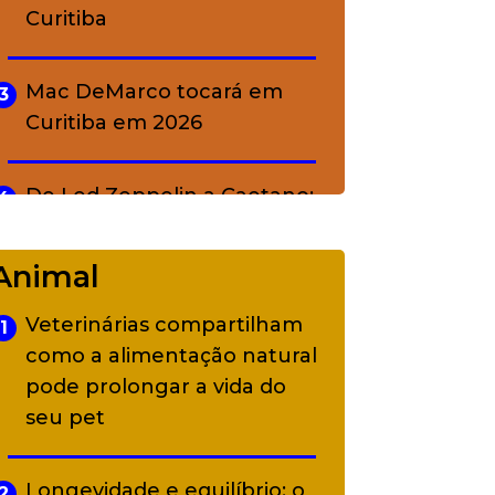
Curitiba
Mac DeMarco tocará em
3
Curitiba em 2026
De Led Zeppelin a Caetano:
4
Camerata tem repertório
diverso a partir de R$ 17
Animal
Veterinárias compartilham
1
Adriana Calcanhotto retoma
5
como a alimentação natural
alter ego infantil para show
pode prolongar a vida do
em Curitiba
seu pet
Longevidade e equilíbrio: o
2