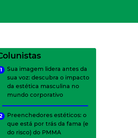
Colunistas
Sua imagem lidera antes da
1
sua voz: descubra o impacto
da estética masculina no
mundo corporativo
Preenchedores estéticos: o
2
que está por trás da fama (e
do risco) do PMMA