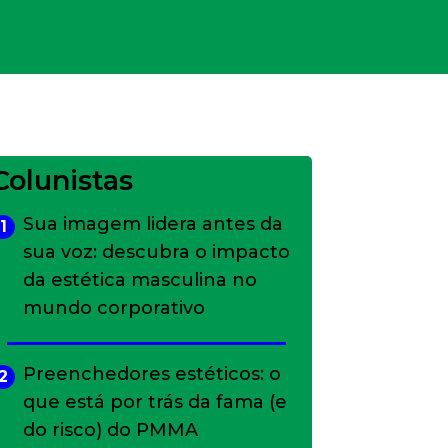
Colunistas
Sua imagem lidera antes da
1
sua voz: descubra o impacto
da estética masculina no
mundo corporativo
Preenchedores estéticos: o
2
que está por trás da fama (e
do risco) do PMMA