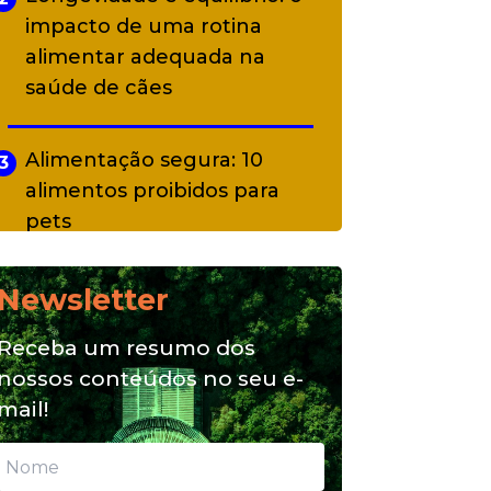
impacto de uma rotina
alimentar adequada na
saúde de cães
Alimentação segura: 10
3
alimentos proibidos para
pets
Newsletter
Alimentação natural e mix
4
feeding: conheça essas
Receba um resumo dos
opções para nutrição do seu
nossos conteúdos no seu e-
pet
mail!