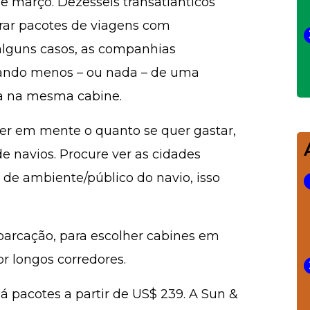
de março. Dezesseis transatlânticos
prar pacotes de viagens com
lguns casos, as companhias
ando menos – ou nada – de uma
da na mesma cabine.
ter em mente o quanto se quer gastar,
 de navios. Procure ver as cidades
o de ambiente/público do navio, isso
rcação, para escolher cabines em
r longos corredores.
 pacotes a partir de US$ 239. A Sun &