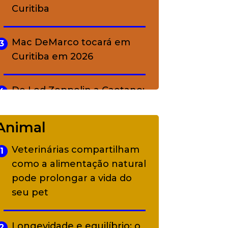
Curitiba
Mac DeMarco tocará em
3
Curitiba em 2026
De Led Zeppelin a Caetano:
4
Camerata tem repertório
diverso a partir de R$ 17
Animal
Veterinárias compartilham
1
Adriana Calcanhotto retoma
5
como a alimentação natural
alter ego infantil para show
pode prolongar a vida do
em Curitiba
seu pet
Longevidade e equilíbrio: o
2