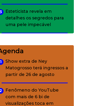
Esteticista revela em
3
detalhes os segredos para
uma pele impecável
Bolsas de palha e ráfia: o
4
charme rústico que
Agenda
conquistou o luxo
Show extra de Ney
1
Matogrosso terá ingressos a
A ciência por trás da
5
partir de 26 de agosto
skincare: a função de cada
ativo
Fenômeno do YouTube
2
com mais de 6 bi de
visualizações toca em