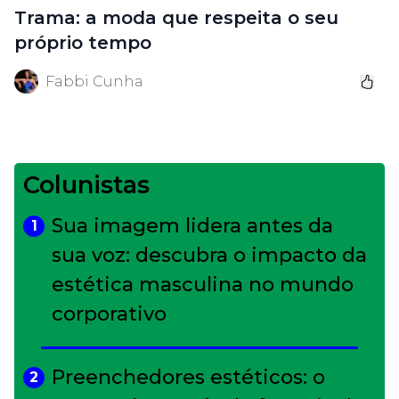
Trama: a moda que respeita o seu
próprio tempo
Fabbi Cunha
Colunistas
Sua imagem lidera antes da
1
sua voz: descubra o impacto da
estética masculina no mundo
corporativo
Preenchedores estéticos: o
2