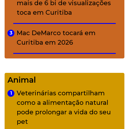
mais de 6 bi de visualizações
toca em Curitiba
Mac DeMarco tocará em
3
Curitiba em 2026
De Led Zeppelin a Caetano:
4
Camerata tem repertório
Animal
diverso a partir de R$ 17
Veterinárias compartilham
1
Adriana Calcanhotto retoma
como a alimentação natural
5
alter ego infantil para show em
pode prolongar a vida do seu
Curitiba
pet