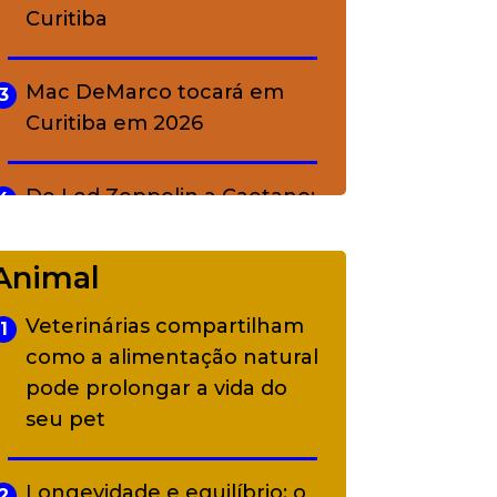
Curitiba
Mac DeMarco tocará em
3
Curitiba em 2026
De Led Zeppelin a Caetano:
4
Camerata tem repertório
diverso a partir de R$ 17
Animal
Veterinárias compartilham
1
Adriana Calcanhotto retoma
5
como a alimentação natural
alter ego infantil para show
pode prolongar a vida do
em Curitiba
seu pet
Longevidade e equilíbrio: o
2