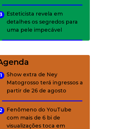
Esteticista revela em
3
detalhes os segredos para
uma pele impecável
Bolsas de palha e ráfia: o
4
charme rústico que
Agenda
conquistou o luxo
Show extra de Ney
1
Matogrosso terá ingressos a
A ciência por trás da
5
partir de 26 de agosto
skincare: a função de cada
ativo
Fenômeno do YouTube
2
com mais de 6 bi de
visualizações toca em