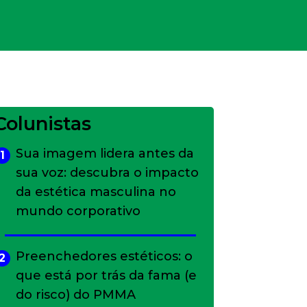
Colunistas
Sua imagem lidera antes da
1
sua voz: descubra o impacto
da estética masculina no
mundo corporativo
Preenchedores estéticos: o
2
que está por trás da fama (e
do risco) do PMMA