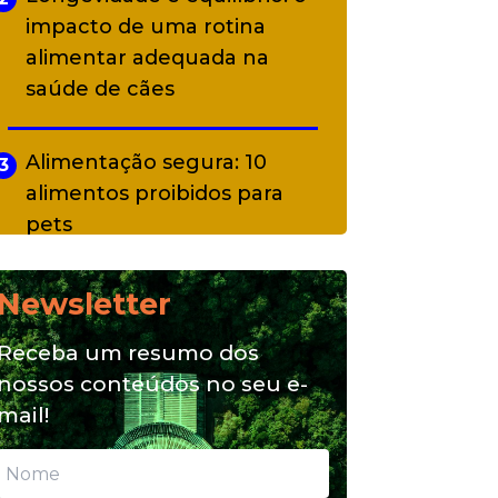
impacto de uma rotina
alimentar adequada na
saúde de cães
Alimentação segura: 10
3
alimentos proibidos para
pets
Newsletter
Alimentação natural e mix
4
feeding: conheça essas
Receba um resumo dos
opções para nutrição do seu
nossos conteúdos no seu e-
pet
mail!