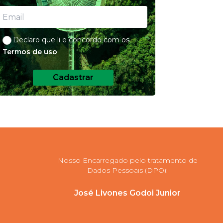
Declaro que li e concordo com os
Termos de uso
Cadastrar
Nosso Encarregado pelo tratamento de
Dados Pessoais (DPO):
José Livones Godoi Junior