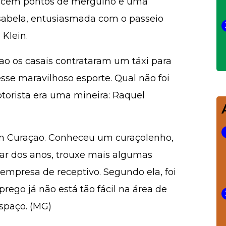
e cem pontos de mergulho e uma
 Isabela, entusiasmada com o passeio
Klein.
o os casais contrataram um táxi para
se maravilhoso esporte. Qual não foi
torista era uma mineira: Raquel
em Curaçao. Conheceu um curaçolenho,
sar dos anos, trouxe mais algumas
mpresa de receptivo. Segundo ela, foi
prego já não está tão fácil na área de
espaço. (MG)