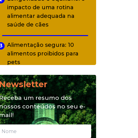
impacto de uma rotina
alimentar adequada na
saúde de cães
Alimentação segura: 10
3
alimentos proibidos para
pets
Newsletter
Alimentação natural e mix
4
feeding: conheça essas
Receba um resumo dos
opções para nutrição do seu
nossos conteúdos no seu e-
pet
mail!