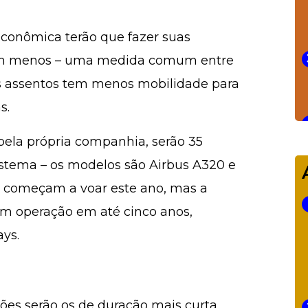
 econômica terão que fazer suas
nam menos – uma medida comum entre
s assentos tem menos mobilidade para
s.
ela própria companhia, serão 35
istema – os modelos são Airbus A320 e
á começam a voar este ano, mas a
em operação em até cinco anos,
ays.
ões serão os de duração mais curta,