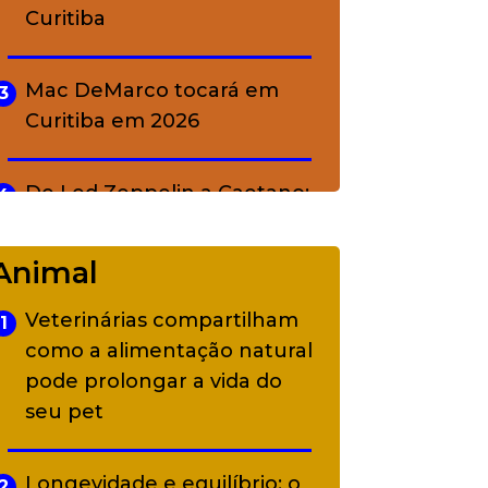
Curitiba
Mac DeMarco tocará em
3
Curitiba em 2026
De Led Zeppelin a Caetano:
4
Camerata tem repertório
diverso a partir de R$ 17
Animal
Veterinárias compartilham
1
Adriana Calcanhotto retoma
5
como a alimentação natural
alter ego infantil para show
pode prolongar a vida do
em Curitiba
seu pet
Longevidade e equilíbrio: o
2