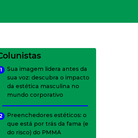
Colunistas
Sua imagem lidera antes da
1
sua voz: descubra o impacto
da estética masculina no
mundo corporativo
Preenchedores estéticos: o
2
que está por trás da fama (e
do risco) do PMMA