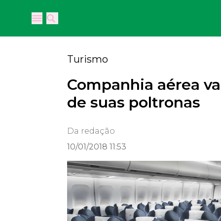
Open main menu
Open main menu
Turismo
Companhia aérea vai
de suas poltronas
Da redação
10/01/2018 11:53