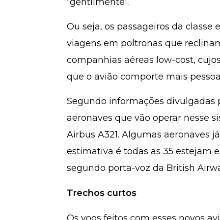
“gentilmente”.
Ou seja, os passageiros da classe
viagens em poltronas que recli
companhias aéreas low-cost, cujo
que o avião comporte mais pessoa
Segundo informações divulgadas p
aeronaves que vão operar nesse s
Airbus A321. Algumas aeronaves j
estimativa é todas as 35 estejam 
segundo porta-voz da British Airw
Trechos curtos
Os voos feitos com esses novos avi