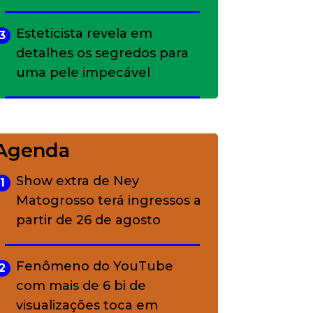
Esteticista revela em
3
detalhes os segredos para
uma pele impecável
Bolsas de palha e ráfia: o
4
charme rústico que
Agenda
conquistou o luxo
Show extra de Ney
1
Matogrosso terá ingressos a
A ciência por trás da
5
partir de 26 de agosto
skincare: a função de cada
ativo
Fenômeno do YouTube
2
com mais de 6 bi de
visualizações toca em