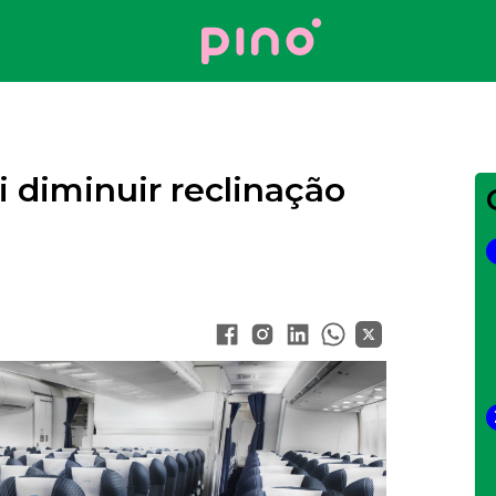
Your Company
 diminuir reclinação