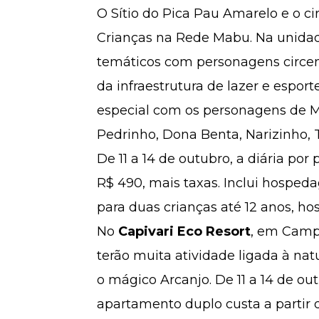
O Sítio do Pica Pau Amarelo e o ci
Crianças na Rede Mabu. Na unida
temáticos com personagens circen
da infraestrutura de lazer e espo
especial com os personagens de Mo
Pedrinho, Dona Benta, Narizinho, T
De 11 a 14 de outubro, a diária po
R$ 490, mais taxas. Inclui hosp
para duas crianças até 12 anos, h
No
Capivari Eco Resort
, em Camp
terão muita atividade ligada à na
o mágico Arcanjo. De 11 a 14 de ou
apartamento duplo custa a partir 