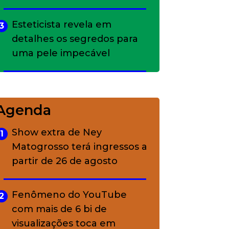
Esteticista revela em
3
detalhes os segredos para
uma pele impecável
Bolsas de palha e ráfia: o
4
charme rústico que
Agenda
conquistou o luxo
Show extra de Ney
1
Matogrosso terá ingressos a
A ciência por trás da
5
partir de 26 de agosto
skincare: a função de cada
ativo
Fenômeno do YouTube
2
com mais de 6 bi de
visualizações toca em