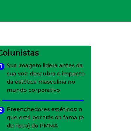
Colunistas
Sua imagem lidera antes da
1
sua voz: descubra o impacto
da estética masculina no
mundo corporativo
Preenchedores estéticos: o
2
que está por trás da fama (e
do risco) do PMMA