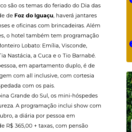
rco são os temas do feriado do Dia das
de de
Foz do Iguaçu
, haverá jantares
ses e oficinas com brincadeiras. Além
rtes, o hotel também tem programação
nteiro Lobato: Emília, Visconde,
ia Nastácia, a Cuca e o Tio Barnabé.
r pessoa, em apartamento duplo, é de
edagem com
all inclusive
, com cortesia
ospedada com os pais.
ina Grande do Sul, os mini-hóspedes
tureza. A programação inclui show com
tubro, a diária por pessoa em
de R$ 365,00 + taxas, com pensão