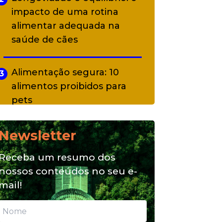
impacto de uma rotina
alimentar adequada na
saúde de cães
Alimentação segura: 10
3
alimentos proibidos para
pets
Newsletter
Alimentação natural e mix
4
feeding: conheça essas
Receba um resumo dos
opções para nutrição do seu
nossos conteúdos no seu e-
pet
mail!