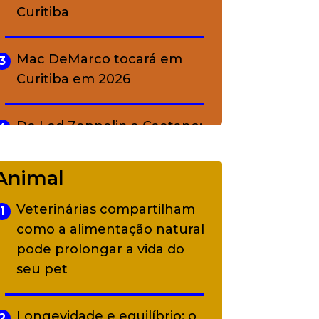
Curitiba
Mac DeMarco tocará em
3
Curitiba em 2026
De Led Zeppelin a Caetano:
4
Camerata tem repertório
diverso a partir de R$ 17
Animal
Veterinárias compartilham
1
Adriana Calcanhotto retoma
5
como a alimentação natural
alter ego infantil para show
pode prolongar a vida do
em Curitiba
seu pet
Longevidade e equilíbrio: o
2