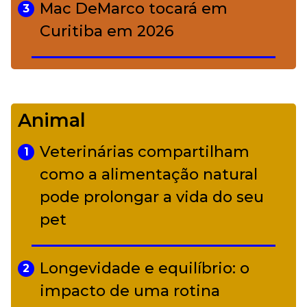
Mac DeMarco tocará em
3
Curitiba em 2026
De Led Zeppelin a Caetano:
4
Camerata tem repertório
Animal
diverso a partir de R$ 17
Veterinárias compartilham
1
Adriana Calcanhotto retoma
como a alimentação natural
5
alter ego infantil para show em
pode prolongar a vida do seu
Curitiba
pet
Longevidade e equilíbrio: o
2
impacto de uma rotina