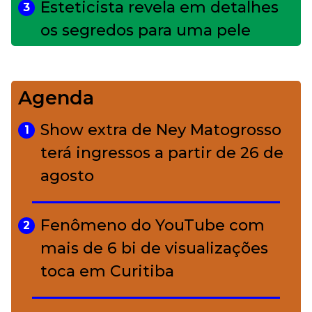
Esteticista revela em detalhes
3
os segredos para uma pele
impecável
Agenda
Bolsas de palha e ráfia: o
4
charme rústico que
Show extra de Ney Matogrosso
1
conquistou o luxo
terá ingressos a partir de 26 de
agosto
A ciência por trás da skincare: a
5
função de cada ativo
Fenômeno do YouTube com
2
mais de 6 bi de visualizações
toca em Curitiba