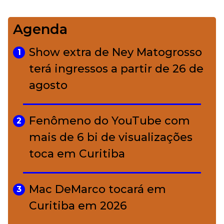
Agenda
Bolsas de palha e ráfia: o
4
charme rústico que
Show extra de Ney Matogrosso
1
conquistou o luxo
terá ingressos a partir de 26 de
agosto
A ciência por trás da skincare: a
5
função de cada ativo
Fenômeno do YouTube com
2
mais de 6 bi de visualizações
toca em Curitiba
Mac DeMarco tocará em
3
Curitiba em 2026