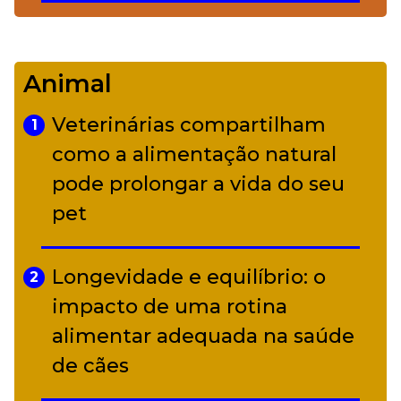
De Led Zeppelin a Caetano:
4
Camerata tem repertório
Animal
diverso a partir de R$ 17
Veterinárias compartilham
1
Adriana Calcanhotto retoma
como a alimentação natural
5
alter ego infantil para show em
pode prolongar a vida do seu
Curitiba
pet
Longevidade e equilíbrio: o
2
impacto de uma rotina
alimentar adequada na saúde
de cães