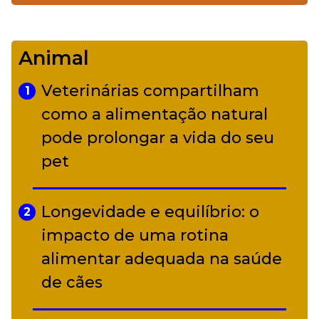
De Led Zeppelin a Caetano:
4
Camerata tem repertório
Animal
diverso a partir de R$ 17
Veterinárias compartilham
1
Adriana Calcanhotto retoma
como a alimentação natural
5
alter ego infantil para show em
pode prolongar a vida do seu
Curitiba
pet
Longevidade e equilíbrio: o
2
impacto de uma rotina
alimentar adequada na saúde
de cães