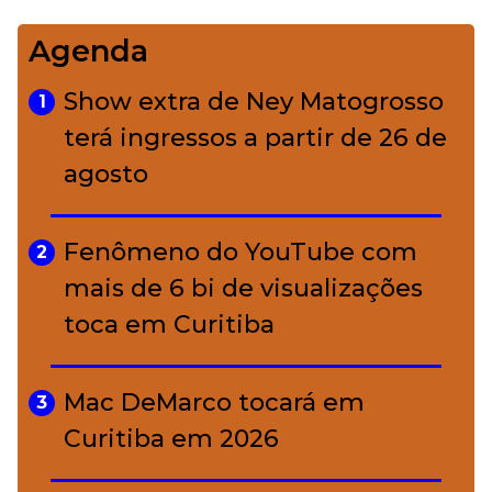
Agenda
Bolsas de palha e ráfia: o
4
charme rústico que
Show extra de Ney Matogrosso
1
conquistou o luxo
terá ingressos a partir de 26 de
agosto
A ciência por trás da skincare: a
5
função de cada ativo
Fenômeno do YouTube com
2
mais de 6 bi de visualizações
toca em Curitiba
Mac DeMarco tocará em
3
Curitiba em 2026