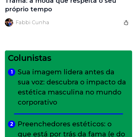
Trama: a moda que respeita o seu
próprio tempo
Fabbi Cunha
Colunistas
Sua imagem lidera antes da
1
sua voz: descubra o impacto da
estética masculina no mundo
corporativo
Preenchedores estéticos: o
2
que está por trás da fama (e do