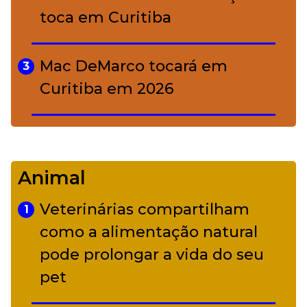
toca em Curitiba
Mac DeMarco tocará em
3
Curitiba em 2026
De Led Zeppelin a Caetano:
4
Camerata tem repertório
Animal
diverso a partir de R$ 17
Veterinárias compartilham
1
Adriana Calcanhotto retoma
como a alimentação natural
5
alter ego infantil para show em
pode prolongar a vida do seu
Curitiba
pet