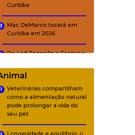
Curitiba
Mac DeMarco tocará em
3
Curitiba em 2026
De Led Zeppelin a Caetano:
4
Camerata tem repertório
diverso a partir de R$ 17
Animal
Veterinárias compartilham
1
Adriana Calcanhotto retoma
5
como a alimentação natural
alter ego infantil para show
pode prolongar a vida do
em Curitiba
seu pet
Longevidade e equilíbrio: o
2