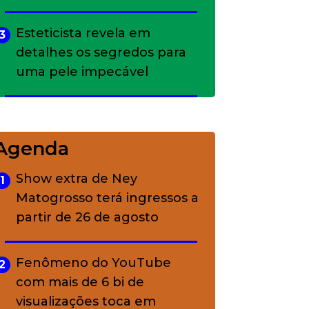
Esteticista revela em
3
detalhes os segredos para
uma pele impecável
Bolsas de palha e ráfia: o
4
charme rústico que
Agenda
conquistou o luxo
Show extra de Ney
1
Matogrosso terá ingressos a
A ciência por trás da
5
partir de 26 de agosto
skincare: a função de cada
ativo
Fenômeno do YouTube
2
com mais de 6 bi de
visualizações toca em