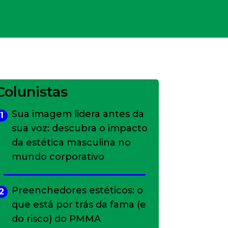
Colunistas
Sua imagem lidera antes da
1
sua voz: descubra o impacto
da estética masculina no
mundo corporativo
Preenchedores estéticos: o
2
que está por trás da fama (e
do risco) do PMMA