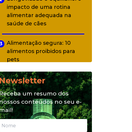
impacto de uma rotina
alimentar adequada na
saúde de cães
Alimentação segura: 10
3
alimentos proibidos para
pets
Newsletter
Alimentação natural e mix
4
feeding: conheça essas
Receba um resumo dos
opções para nutrição do seu
nossos conteúdos no seu e-
pet
mail!