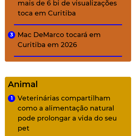
mais de 6 bi de visualizações
toca em Curitiba
Mac DeMarco tocará em
3
Curitiba em 2026
De Led Zeppelin a Caetano:
4
Camerata tem repertório
Animal
diverso a partir de R$ 17
Veterinárias compartilham
1
Adriana Calcanhotto retoma
como a alimentação natural
5
alter ego infantil para show em
pode prolongar a vida do seu
Curitiba
pet