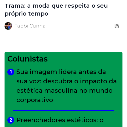
Trama: a moda que respeita o seu
próprio tempo
Fabbi Cunha
Colunistas
Sua imagem lidera antes da
1
sua voz: descubra o impacto da
estética masculina no mundo
corporativo
Preenchedores estéticos: o
2