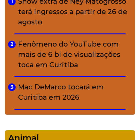
Show extra de Ney Matogrosso
1
conquistou o luxo
terá ingressos a partir de 26 de
agosto
A ciência por trás da skincare: a
5
função de cada ativo
Fenômeno do YouTube com
2
mais de 6 bi de visualizações
toca em Curitiba
Mac DeMarco tocará em
3
Curitiba em 2026
De Led Zeppelin a Caetano:
4
Camerata tem repertório
Animal