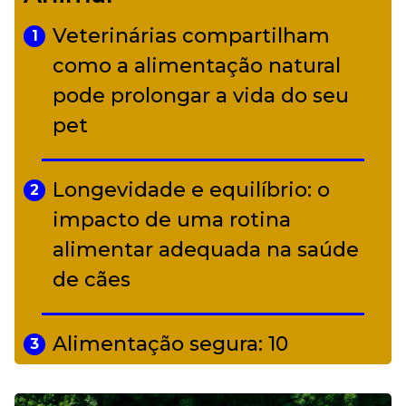
diverso a partir de R$ 17
Veterinárias compartilham
1
Adriana Calcanhotto retoma
como a alimentação natural
5
alter ego infantil para show em
pode prolongar a vida do seu
Curitiba
pet
Longevidade e equilíbrio: o
2
impacto de uma rotina
alimentar adequada na saúde
de cães
Alimentação segura: 10
3
alimentos proibidos para pets