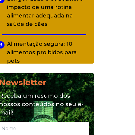
impacto de uma rotina
alimentar adequada na
saúde de cães
Alimentação segura: 10
3
alimentos proibidos para
pets
Newsletter
Alimentação natural e mix
4
feeding: conheça essas
Receba um resumo dos
opções para nutrição do seu
nossos conteúdos no seu e-
pet
mail!