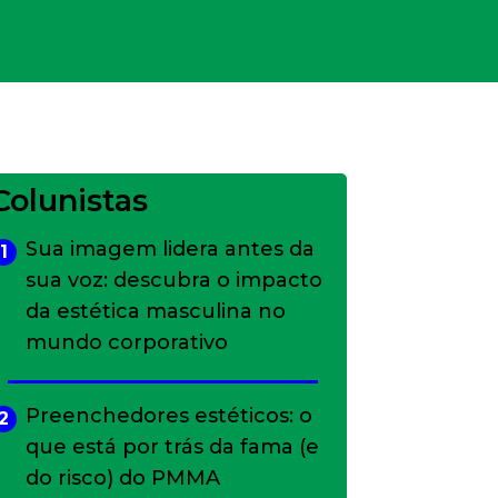
Colunistas
Sua imagem lidera antes da
1
sua voz: descubra o impacto
da estética masculina no
mundo corporativo
Preenchedores estéticos: o
2
que está por trás da fama (e
do risco) do PMMA