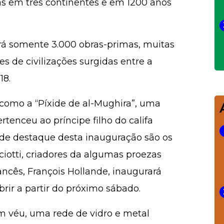
as em três continentes e em 1200 anos
á somente 3.000 obras-primas, muitas
es de civilizações surgidas entre a
18.
, como a “Píxide de al-Mughira”, uma
tenceu ao príncipe filho do califa
 de destaque desta inauguração são os
cciotti, criadores da algumas proezas
ancês, François Hollande, inaugurará
rir a partir do próximo sábado.
um véu, uma rede de vidro e metal