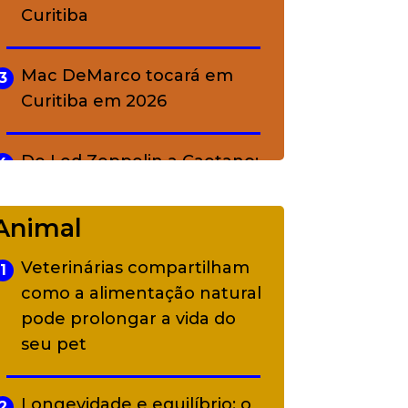
Curitiba
Mac DeMarco tocará em
3
Curitiba em 2026
De Led Zeppelin a Caetano:
4
Camerata tem repertório
diverso a partir de R$ 17
Animal
Veterinárias compartilham
1
Adriana Calcanhotto retoma
5
como a alimentação natural
alter ego infantil para show
pode prolongar a vida do
em Curitiba
seu pet
Longevidade e equilíbrio: o
2