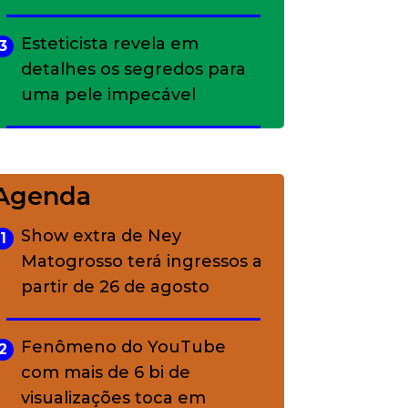
Esteticista revela em
3
detalhes os segredos para
uma pele impecável
Bolsas de palha e ráfia: o
4
charme rústico que
Agenda
conquistou o luxo
Show extra de Ney
1
Matogrosso terá ingressos a
A ciência por trás da
5
partir de 26 de agosto
skincare: a função de cada
ativo
Fenômeno do YouTube
2
com mais de 6 bi de
visualizações toca em