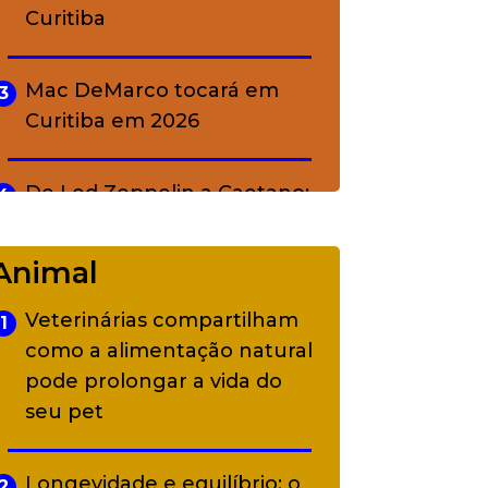
Curitiba
Mac DeMarco tocará em
3
Curitiba em 2026
De Led Zeppelin a Caetano:
4
Camerata tem repertório
diverso a partir de R$ 17
Animal
Veterinárias compartilham
1
Adriana Calcanhotto retoma
5
como a alimentação natural
alter ego infantil para show
pode prolongar a vida do
em Curitiba
seu pet
Longevidade e equilíbrio: o
2