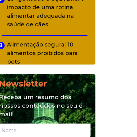
impacto de uma rotina
alimentar adequada na
saúde de cães
Alimentação segura: 10
3
alimentos proibidos para
pets
Newsletter
Alimentação natural e mix
4
feeding: conheça essas
Receba um resumo dos
opções para nutrição do seu
nossos conteúdos no seu e-
pet
mail!