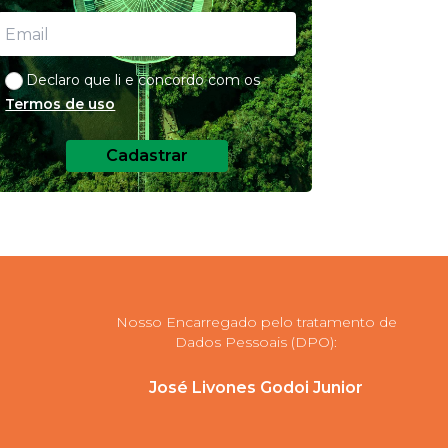
Declaro que li e concordo com os
Termos de uso
Cadastrar
Nosso Encarregado pelo tratamento de
Dados Pessoais (DPO):
José Livones Godoi Junior