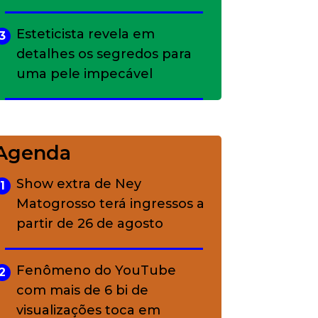
Esteticista revela em
3
detalhes os segredos para
uma pele impecável
Bolsas de palha e ráfia: o
4
charme rústico que
Agenda
conquistou o luxo
Show extra de Ney
1
Matogrosso terá ingressos a
A ciência por trás da
5
partir de 26 de agosto
skincare: a função de cada
ativo
Fenômeno do YouTube
2
com mais de 6 bi de
visualizações toca em