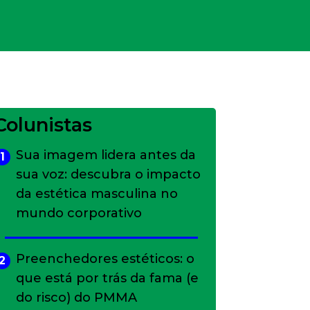
Colunistas
Sua imagem lidera antes da
1
sua voz: descubra o impacto
da estética masculina no
mundo corporativo
Preenchedores estéticos: o
2
que está por trás da fama (e
do risco) do PMMA