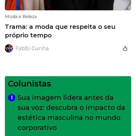
Moda e Beleza
Trama: a moda que respeita o seu
próprio tempo
Fabbi Cunha
Colunistas
Sua imagem lidera antes da
1
sua voz: descubra o impacto da
estética masculina no mundo
corporativo