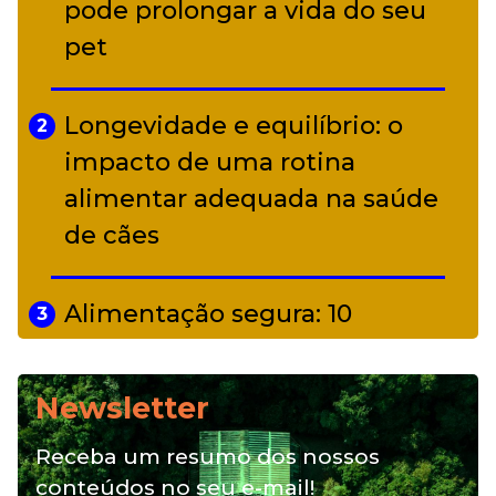
alter ego infantil para show em
pode prolongar a vida do seu
Curitiba
pet
Longevidade e equilíbrio: o
2
impacto de uma rotina
alimentar adequada na saúde
de cães
Alimentação segura: 10
3
alimentos proibidos para pets
Newsletter
Alimentação natural e mix
4
Receba um resumo dos nossos
feeding: conheça essas opções
conteúdos no seu e-mail!