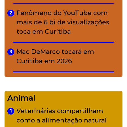
A ciência por trás da skincare: a
5
função de cada ativo
Fenômeno do YouTube com
2
mais de 6 bi de visualizações
toca em Curitiba
Mac DeMarco tocará em
3
Curitiba em 2026
De Led Zeppelin a Caetano:
4
Camerata tem repertório
Animal
diverso a partir de R$ 17
Veterinárias compartilham
1
Adriana Calcanhotto retoma
como a alimentação natural
5