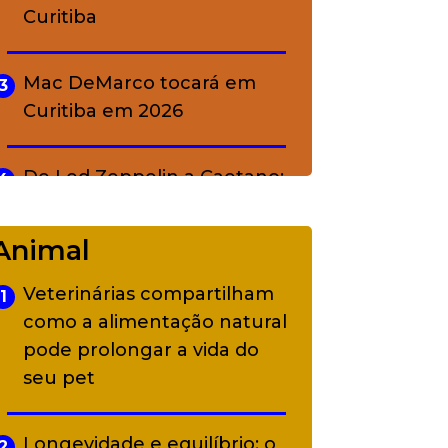
Curitiba
Mac DeMarco tocará em
3
Curitiba em 2026
De Led Zeppelin a Caetano:
4
Camerata tem repertório
diverso a partir de R$ 17
Animal
Veterinárias compartilham
1
Adriana Calcanhotto retoma
5
como a alimentação natural
alter ego infantil para show
pode prolongar a vida do
em Curitiba
seu pet
Longevidade e equilíbrio: o
2