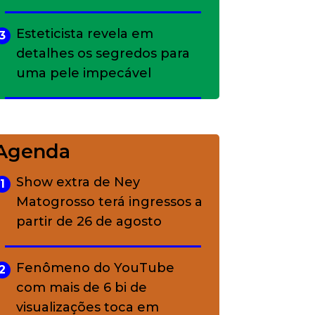
Esteticista revela em
3
detalhes os segredos para
uma pele impecável
Bolsas de palha e ráfia: o
4
charme rústico que
Agenda
conquistou o luxo
Show extra de Ney
1
Matogrosso terá ingressos a
A ciência por trás da
5
partir de 26 de agosto
skincare: a função de cada
ativo
Fenômeno do YouTube
2
com mais de 6 bi de
visualizações toca em