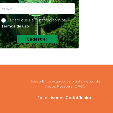
Declaro que li e concordo com os
Termos de uso
Cadastrar
Nosso Encarregado pelo tratamento de
Dados Pessoais (DPO):
José Livones Godoi Junior