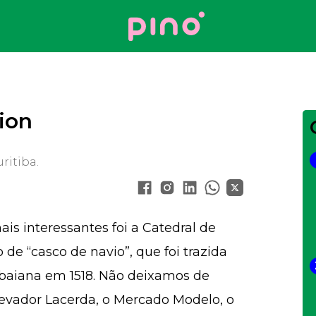
Your Company
ion
ritiba.
ais interessantes foi a Catedral de
e “casco de na­­vio”, que foi trazida
 baiana em 1518. Não deixamos de
Elevador Lacerda, o Mercado Modelo, o