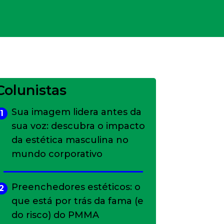
Colunistas
Sua imagem lidera antes da
1
sua voz: descubra o impacto
da estética masculina no
mundo corporativo
Preenchedores estéticos: o
2
que está por trás da fama (e
do risco) do PMMA