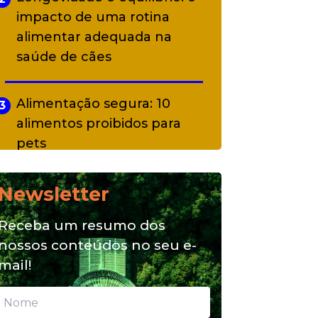
impacto de uma rotina
alimentar adequada na
saúde de cães
Alimentação segura: 10
3
alimentos proibidos para
pets
Newsletter
Alimentação natural e mix
4
feeding: conheça essas
Receba um resumo dos
opções para nutrição do seu
nossos conteúdos no seu e-
pet
mail!