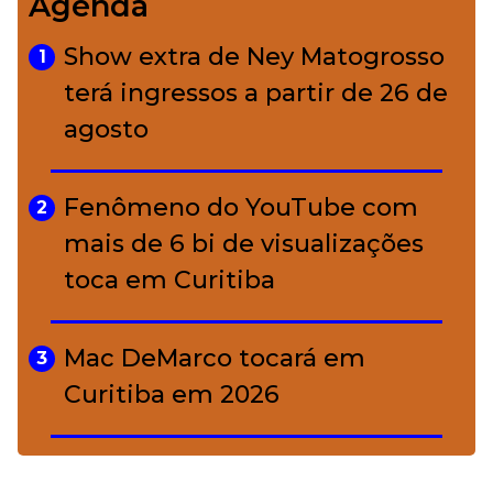
Agenda
Bolsas de palha e ráfia: o
4
charme rústico que
Show extra de Ney Matogrosso
1
conquistou o luxo
terá ingressos a partir de 26 de
agosto
A ciência por trás da skincare: a
5
função de cada ativo
Fenômeno do YouTube com
2
mais de 6 bi de visualizações
toca em Curitiba
Mac DeMarco tocará em
3
Curitiba em 2026
De Led Zeppelin a Caetano:
4