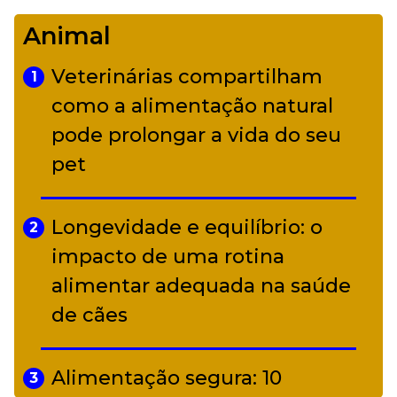
Camerata tem repertório
Animal
diverso a partir de R$ 17
Veterinárias compartilham
1
Adriana Calcanhotto retoma
como a alimentação natural
5
alter ego infantil para show em
pode prolongar a vida do seu
Curitiba
pet
Longevidade e equilíbrio: o
2
impacto de uma rotina
alimentar adequada na saúde
de cães
Alimentação segura: 10
3