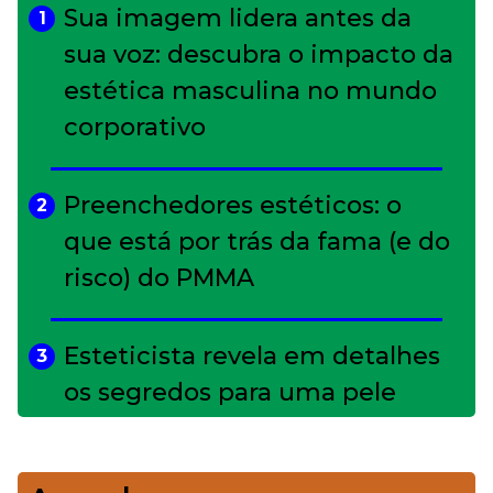
Sua imagem lidera antes da
1
sua voz: descubra o impacto da
estética masculina no mundo
corporativo
Preenchedores estéticos: o
2
que está por trás da fama (e do
risco) do PMMA
Esteticista revela em detalhes
3
os segredos para uma pele
impecável