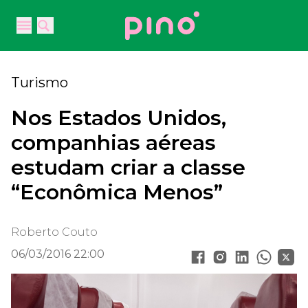
Your Company
Open main menu
Open main menu
Turismo
Nos Estados Unidos,
companhias aéreas
estudam criar a classe
“Econômica Menos”
Roberto Couto
06/03/2016 22:00